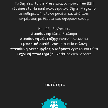
Το Say Yes... to the Press είναι το πρώτο free Β2Η
(Business to Human) πολυθεματικό Digital Magazino
με καθημερινή, ολοκληρωμένη και αξιόπιστη
ενημέρωση με θέματα που αφορούν όλους.
Η ομάδα SayYessers
Διεύθυνση:
Κλειώ Στυλιαρά
Διεύθυνση Σύνταξης:
Ευγενία Αντωνίου
Εμπορική Διεύθυνση:
Σταματία Βελάνη
Υπεύθυνη Λειτουργίας & Μάρκετινγκ:
Χρύσα Γώτα
Τεχνική Υποστήριξη:
BlackDot Web Services
Ταυτότητα