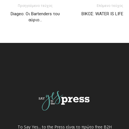
Προηγούμενο τεύχος
Επόμενο τεύχος
Diageo: Οι Bartenders του
ΒΙΚΟΣ: WATER IS LIFE
αύριο…
Το Say Yes... to the Press είναι το πρώτο free Β2Η