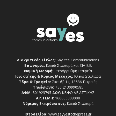
Διακριτικός Τίτλος:
Say Yes Communications
Επωνυμία:
Κλειώ Στυλιαρά και ΣΙΑ Ε.Ε.
Νομική Μορφή:
Ετερόρρυθμη Εταιρεία
Ιδιοκτήτης & Κύριος Μέτοχος:
Κλειώ Στυλιαρά
Έδρα & Γραφεία:
Σκουζέ 14, 18536 Πειραιάς
Τηλέφωνο:
+30 2130990585
ΑΦΜ:
801923795
ΔΟΥ:
ΚΕ.ΦΟ.ΔΕ ΑΤΤΙΚΗΣ
ΑΡ. ΓΕΜΗ:
166005009000
Νόμιμος Εκπρόσωπος:
Κλειώ Στυλιαρά
Ιστοσελίδα:
www.sayyestothepress.gr