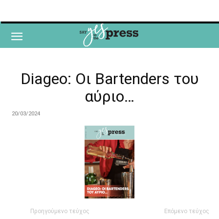
Diageo: Οι Bartenders του
αύριο…
20/03/2024
Προηγούμενο τεύχος
Επόμενο τεύχος