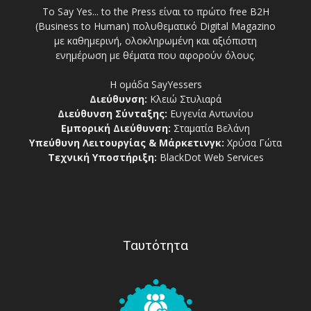
Το Say Yes... to the Press είναι το πρώτο free Β2Η
(Business to Human) πολυθεματικό Digital Magazino
με καθημερινή, ολοκληρωμένη και αξιόπιστη
ενημέρωση με θέματα που αφορούν όλους.
Η ομάδα SayYessers
Διεύθυνση:
Κλειώ Στυλιαρά
Διεύθυνση Σύνταξης:
Ευγενία Αντωνίου
Εμπορική Διεύθυνση:
Σταματία Βελάνη
Υπεύθυνη Λειτουργίας & Μάρκετινγκ:
Χρύσα Γώτα
Τεχνική Υποστήριξη:
BlackDot Web Services
Ταυτότητα