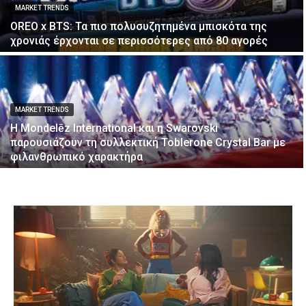
MARKET TRENDS
OREO x BTS: Τα πιο πολυσυζητημένα μπισκότα της
χρονιάς έρχονται σε περισσότερες από 80 αγορές
MARKET TRENDS
Η Mondelēz International και η Swarovski
παρουσιάζουν τη συλλεκτική Toblerone Crystal Bar με
φιλανθρωπικό χαρακτήρα