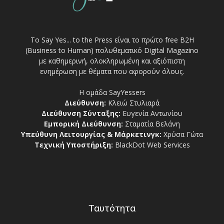
Το Say Yes... to the Press είναι το πρώτο free Β2Η
(Business to Human) πολυθεματικό Digital Magazino
με καθημερινή, ολοκληρωμένη και αξιόπιστη
ενημέρωση με θέματα που αφορούν όλους.
Η ομάδα SayYessers
Διεύθυνση:
Κλειώ Στυλιαρά
Διεύθυνση Σύνταξης:
Ευγενία Αντωνίου
Εμπορική Διεύθυνση:
Σταματία Βελάνη
Υπεύθυνη Λειτουργίας & Μάρκετινγκ:
Χρύσα Γώτα
Τεχνική Υποστήριξη:
BlackDot Web Services
Ταυτότητα