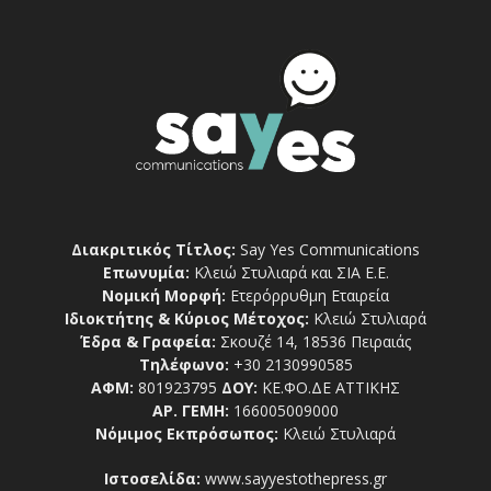
Διακριτικός Τίτλος:
Say Yes Communications
Επωνυμία:
Κλειώ Στυλιαρά και ΣΙΑ Ε.Ε.
Νομική Μορφή:
Ετερόρρυθμη Εταιρεία
Ιδιοκτήτης & Κύριος Μέτοχος:
Κλειώ Στυλιαρά
Έδρα & Γραφεία:
Σκουζέ 14, 18536 Πειραιάς
Τηλέφωνο:
+30 2130990585
ΑΦΜ:
801923795
ΔΟΥ:
ΚΕ.ΦΟ.ΔΕ ΑΤΤΙΚΗΣ
ΑΡ. ΓΕΜΗ:
166005009000
Νόμιμος Εκπρόσωπος:
Κλειώ Στυλιαρά
Ιστοσελίδα:
www.sayyestothepress.gr