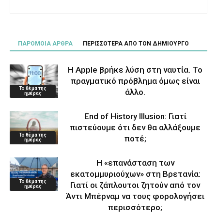
ΠΑΡΟΜΟΙΑ ΑΡΘΡΑ
ΠΕΡΙΣΣΟΤΕΡΑ ΑΠΟ ΤΟΝ ΔΗΜΙΟΥΡΓΟ
Η Apple βρήκε λύση στη ναυτία. Το
πραγματικό πρόβλημα όμως είναι
Το θέμα της
άλλο.
ημέρας
End of History Illusion: Γιατί
πιστεύουμε ότι δεν θα αλλάξουμε
Το θέμα της
ποτέ;
ημέρας
Η «επανάσταση των
εκατομμυριούχων» στη Βρετανία:
Το θέμα της
Γιατί οι ζάπλουτοι ζητούν από τον
ημέρας
Άντι Μπέρναμ να τους φορολογήσει
περισσότερο;