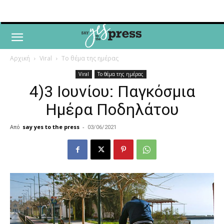
Αρχική
Viral
Το θέμα της ημέρας
Viral
Το θέμα της ημέρας
4)3 Ιουνίου: Παγκόσμια
Ημέρα Ποδηλάτου
Από
say yes to the press
-
03/06/2021