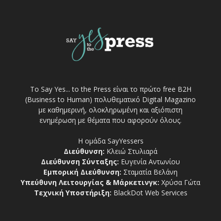
Το Say Yes... to the Press είναι το πρώτο free Β2Η
(Business to Human) πολυθεματικό Digital Magazino
με καθημερινή, ολοκληρωμένη και αξιόπιστη
ενημέρωση με θέματα που αφορούν όλους.
Η ομάδα SayYessers
Διεύθυνση:
Κλειώ Στυλιαρά
Διεύθυνση Σύνταξης:
Ευγενία Αντωνίου
Εμπορική Διεύθυνση:
Σταματία Βελάνη
Υπεύθυνη Λειτουργίας & Μάρκετινγκ:
Χρύσα Γώτα
Τεχνική Υποστήριξη:
BlackDot Web Services