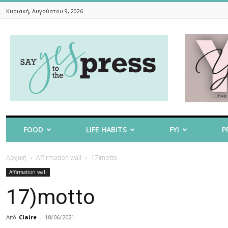
Κυριακή, Αυγούστου 9, 2026
Say
Yes
To
The
Press
FOOD
LIFE HABITS
FYI
P
Αρχική
Affirmation wall
17)motto
Affirmation wall
17)motto
Από
Claire
-
18/06/2021