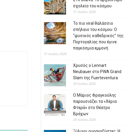
σχολείο του κόσμου
31 Ιουλίου 2026
Το πιο viral θαλάσσιο
σπήλαιο του κόσμου: Ο
“φυσικός καθεδρικός” της
Πορτογαλίας που έγινε
παγκόσμια εμμονή
31 Ιουλίου 2026
Χρυσός ο Lennart
Neubauer στο PWA Grand
Slam της Fuerteventura
30 Ιουλίου 2026
Ο Μάριος Φραγκούλης
παρουσιάζει τα «Χέρια
Φτερά» στο Θέατρο
Βράχων
29 Ιουλίου 2026
Ξύλινοι ουρανοξύστες: Η