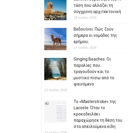
τάση που αλλάζει τη
σύγχρονη αρχιτεκτονική
28 Ιουλίου 2026
Βεδουίνοι: Πώς ζουν
σήμερα οι νομάδες της
ερήμου;
27 Ιουλίου 2026
Singing Beaches: Οι
παραλίες που…
τραγουδούν και το
μυστικό πίσω από το
φαινόμενο
23 Ιουλίου 2026
Το «Masterstroke» της
Lacoste: Όταν το
κροκοδειλάκι
παραχώρησε τη θέση του
στα απειλούμενα είδη
23 Ιουλίου 2026