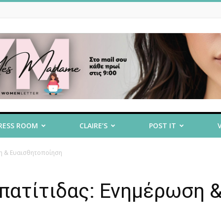
RESS ROOM
CLAIRE’S
POST IT
ση & Ευαισθητοποίηση
πατίτιδας: Ενημέρωση 