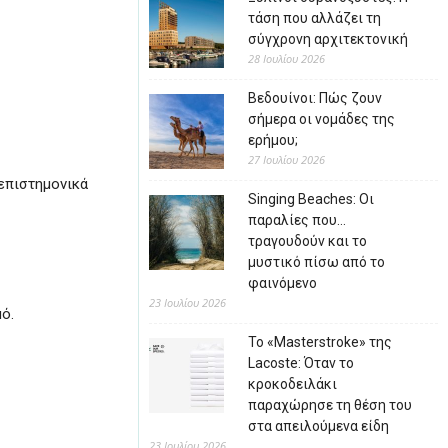
τάση που αλλάζει τη
σύγχρονη αρχιτεκτονική
28 Ιουλίου 2026
Βεδουίνοι: Πώς ζουν
σήμερα οι νομάδες της
ερήμου;
27 Ιουλίου 2026
 επιστημονικά
Singing Beaches: Οι
παραλίες που…
τραγουδούν και το
μυστικό πίσω από το
φαινόμενο
23 Ιουλίου 2026
ό.
Το «Masterstroke» της
Lacoste: Όταν το
κροκοδειλάκι
παραχώρησε τη θέση του
στα απειλούμενα είδη
23 Ιουλίου 2026