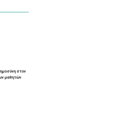
οημοσύνη στον
ων μαθητών