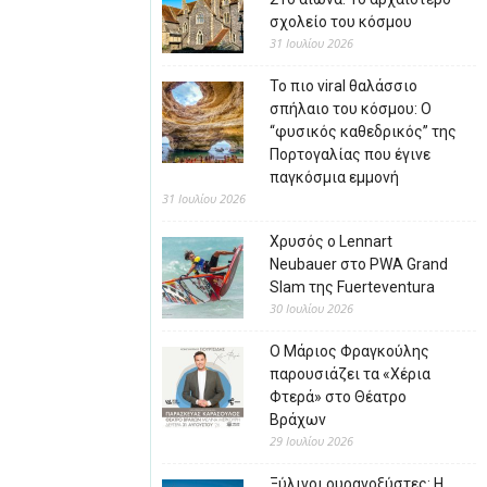
σχολείο του κόσμου
31 Ιουλίου 2026
Το πιο viral θαλάσσιο
σπήλαιο του κόσμου: Ο
“φυσικός καθεδρικός” της
Πορτογαλίας που έγινε
παγκόσμια εμμονή
31 Ιουλίου 2026
Χρυσός ο Lennart
Neubauer στο PWA Grand
Slam της Fuerteventura
30 Ιουλίου 2026
Ο Μάριος Φραγκούλης
παρουσιάζει τα «Χέρια
Φτερά» στο Θέατρο
Βράχων
29 Ιουλίου 2026
Ξύλινοι ουρανοξύστες: Η