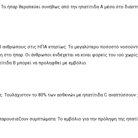
. Το ήπαρ θεραπεύει συνήθως από την ηπατίτιδα Α μέσα στο διάστ
.000 ανθρώπους στις ΗΠΑ ετησίως. Το μεγαλύτερο ποσοστό νοσούν
βη στο ήπαρ. Οι άνθρωποι ενδέχεται να είναι φορείς του ιού χωρίς
ίτιδα Β μπορεί να προληφθεί με εμβόλιο.
ος. Τουλάχιστον το 80% των ασθενών με ηπατίτιδα C αναπτύσσουν 
παρουσιάζουν συμπτώματα. Το εμβόλιο για την πρόληψη της ηπατί