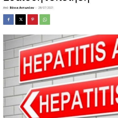
Από
Βένια Αντωνίου
-
28/07/2021