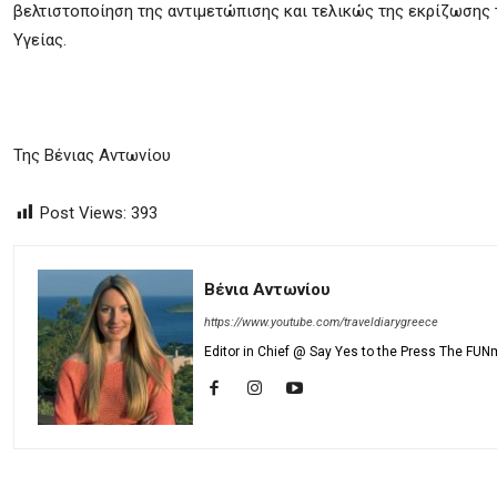
βελτιστοποίηση της αντιμετώπισης και τελικώς της εκρίζωσης 
Υγείας.
Της Βένιας Αντωνίου
Post Views:
393
Βένια Αντωνίου
https://www.youtube.com/traveldiarygreece
Editor in Chief @ Say Yes to the Press The FUN