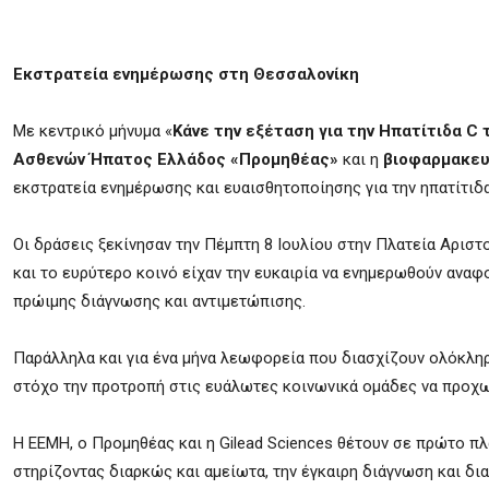
Εκστρατεία ενημέρωσης στη Θεσσαλονίκη
Με κεντρικό μήνυμα «
Κάνε την εξέταση για την Ηπατίτιδα C
Ασθενών Ήπατος Ελλάδος «Προμηθέας»
και η
βιοφαρμακευ
εκστρατεία ενημέρωσης και ευαισθητοποίησης για την ηπατίτιδα
Οι δράσεις ξεκίνησαν την Πέμπτη 8 Ιουλίου στην Πλατεία Αρισ
και το ευρύτερο κοινό είχαν την ευκαιρία να ενημερωθούν αναφ
πρώιμης διάγνωσης και αντιμετώπισης.
Παράλληλα και για ένα μήνα λεωφορεία που διασχίζουν ολόκληρη
στόχο την προτροπή στις ευάλωτες κοινωνικά ομάδες να προχωρ
Η ΕΕΜΗ, ο Προμηθέας και η Gilead Sciences θέτουν σε πρώτο πλ
στηρίζοντας διαρκώς και αμείωτα, την έγκαιρη διάγνωση και δι