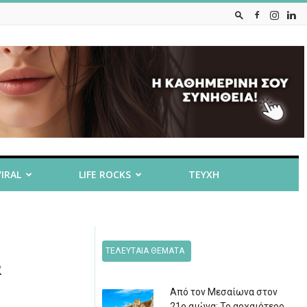
VIRAL
LIFE ROCKS
ΤΕΥΧΗ
ΤΕΛΕΥΤΑΙΑ ΘΕΜΑΤΑ
&
Από τον Μεσαίωνα στον
21ο αιώνα: Το αρχαιότερο