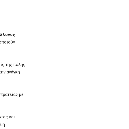
λλογος
λοποιούν
είς της πόλης
την ανάγκη
στρατείας με
ντας και
ί η