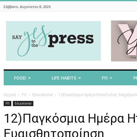
Σάββατο, Αυγούστου 8, 2026
Say
Yes
To
The
Press
FOOD
LIFE HABITS
FYI
P
Αρχική
FYI
Educational
12)Παγκόσμια Ημέρα Ηπατίτιδας: Ενημέρω
FYI
Educational
12)Παγκόσμια Ημέρα Η
Ευαισθητοποίηση