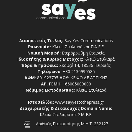
Διακριτικός Τίτλος:
Say Yes Communications
Επωνυμία:
Κλειώ Στυλιαρά και ΣΙΑ Ε.Ε.
Νομική Μορφή:
Ετερόρρυθμη Εταιρεία
Ιδιοκτήτης & Κύριος Μέτοχος:
Κλειώ Στυλιαρά
Έδρα & Γραφεία:
Σκουζέ 14, 18536 Πειραιάς
Τηλέφωνο:
+30 2130990585
ΑΦΜ:
801923795
ΔΟΥ:
ΚΕ.ΦΟ.ΔΕ ΑΤΤΙΚΗΣ
ΑΡ. ΓΕΜΗ:
166005009000
Νόμιμος Εκπρόσωπος:
Κλειώ Στυλιαρά
Ιστοσελίδα:
www.sayyestothepress.gr
Διαχειριστής & Δικαιούχος Domain Name:
Κλειώ Στυλιαρά και ΣΙΑ Ε.Ε.
Αριθμός Πιστοποίησης Μ.Η.Τ. 252127