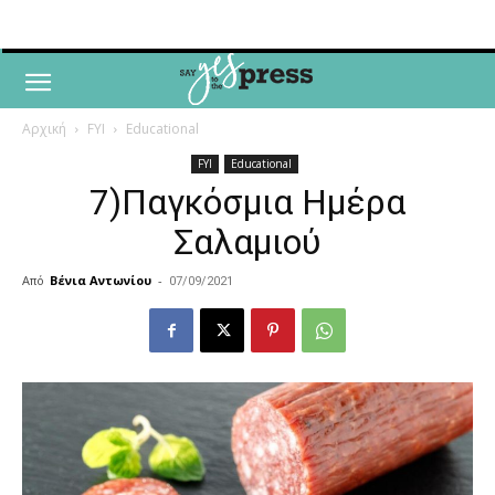
Αρχική
FYI
Educational
FYI
Educational
7)Παγκόσμια Ημέρα
Σαλαμιού
Από
Βένια Αντωνίου
-
07/09/2021