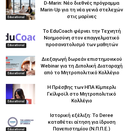
D-Marin: Νέο διεθνές πρόγραμμα
Marin-Up για τη νέα γενιά στελεχών
στις μαρίνες
Educational
Το EduCoach φέρνει την Τεχνητή
Νοημοσύνη στον επαγγελματικό
προσανατολισμό των μαθητών
Educational
Διεξαγωγή δωρεάν επιστημονικού
Webinar για τη Διπολική Διαταραχή
από το Μητροπολιτικό Κολλέγιο
Educational
Η Πρέσβης των ΗΠΑ Κίμπερλι
Γκίλφοϊλ στο Μητροπολιτικό
Κολλέγιο
Educational
Ιστορική εξέλιξη: Το Deree
καταθέτει αίτηση για ίδρυση
Πανεπιστημίου (Ν.Π.Π.Ε.)
Educational