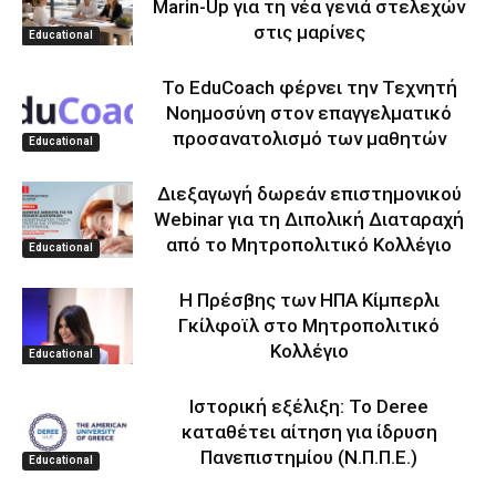
Marin-Up για τη νέα γενιά στελεχών
στις μαρίνες
Educational
Το EduCoach φέρνει την Τεχνητή
Νοημοσύνη στον επαγγελματικό
προσανατολισμό των μαθητών
Educational
Διεξαγωγή δωρεάν επιστημονικού
Webinar για τη Διπολική Διαταραχή
από το Μητροπολιτικό Κολλέγιο
Educational
Η Πρέσβης των ΗΠΑ Κίμπερλι
Γκίλφοϊλ στο Μητροπολιτικό
Κολλέγιο
Educational
Ιστορική εξέλιξη: Το Deree
καταθέτει αίτηση για ίδρυση
Πανεπιστημίου (Ν.Π.Π.Ε.)
Educational