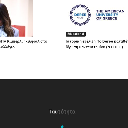
Educational
ΗΠΑ Κίμπερλι Γκίλφοϊλ στο
Ιστορική εξέλιξη: Το Deree καταθέτ
Κολλέγιο
ίδρυση Πανεπιστημίου (Ν.Π.Π.Ε.)
Ταυτότητα