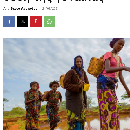
Από
Βένια Αντωνίου
-
24/09/2021