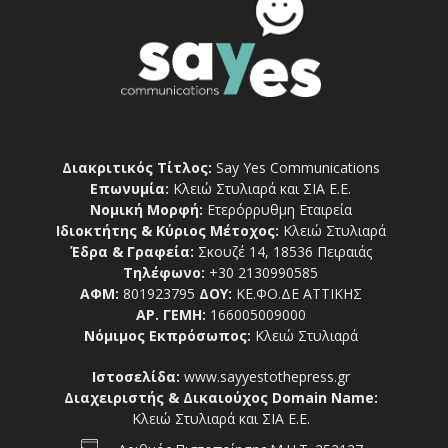
Διακριτικός Τίτλος:
Say Yes Communications
Επωνυμία:
Κλειώ Στυλιαρά και ΣΙΑ Ε.Ε.
Νομική Μορφή:
Ετερόρρυθμη Εταιρεία
Ιδιοκτήτης & Κύριος Μέτοχος:
Κλειώ Στυλιαρά
Έδρα & Γραφεία:
Σκουζέ 14, 18536 Πειραιάς
Τηλέφωνο:
+30 2130990585
ΑΦΜ:
801923795
ΔΟΥ:
ΚΕ.ΦΟ.ΔΕ ΑΤΤΙΚΗΣ
ΑΡ. ΓΕΜΗ:
166005009000
Νόμιμος Εκπρόσωπος:
Κλειώ Στυλιαρά
Ιστοσελίδα:
www.sayyestothepress.gr
Διαχειριστής & Δικαιούχος Domain Name:
Κλειώ Στυλιαρά και ΣΙΑ Ε.Ε.