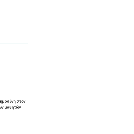
οημοσύνη στον
ων μαθητών