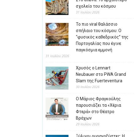
σχολείο του κόσμου
31 Ιουλίου 2026
Το πιο viral θαλάσσιο
σπήλαιο του κόσμου: Ο
“φυσικός καθεδρικός” της
Πορτογαλίας που έγινε
παγκόσμια εμμονή
31 Ιουλίου 2026
Χρυσός ο Lennart
Neubauer στο PWA Grand
Slam της Fuerteventura
30 Ιουλίου 2026
Ο Μάριος Φραγκούλης
παρουσιάζει τα «Χέρια
Φτερά» στο Θέατρο
Βράχων
29 Ιουλίου 2026
Ξύλινοι ουρανοξύστες: Η