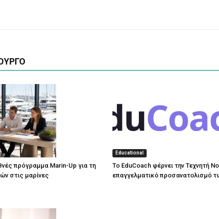
ΟΥΡΓΟ
Educational
εθνές πρόγραμμα Marin-Up για τη
Το EduCoach φέρνει την Τεχνητή Ν
χών στις μαρίνες
επαγγελματικό προσανατολισμό τ