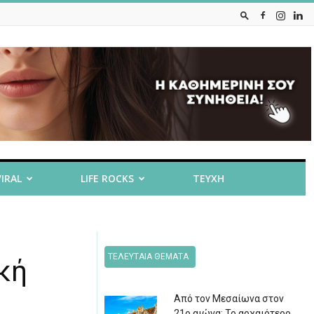
VIRAL
LIFE ROCKS
ΤΕΥΧΗ
ΤΕΛΕΥΤΑΙΑ ΘΕΜΑΤΑ
κή
Από τον Μεσαίωνα στον
21ο αιώνα: Το αρχαιότερο