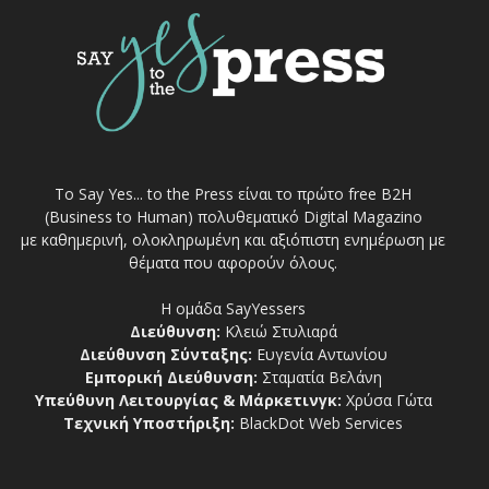
Το Say Yes... to the Press είναι το πρώτο free Β2Η
(Business to Human) πολυθεματικό Digital Magazino
με καθημερινή, ολοκληρωμένη και αξιόπιστη ενημέρωση με
θέματα που αφορούν όλους.
Η ομάδα SayYessers
Διεύθυνση:
Κλειώ Στυλιαρά
Διεύθυνση Σύνταξης:
Ευγενία Αντωνίου
Εμπορική Διεύθυνση:
Σταματία Βελάνη
Υπεύθυνη Λειτουργίας & Μάρκετινγκ:
Χρύσα Γώτα
Τεχνική Υποστήριξη:
BlackDot Web Services