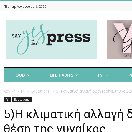
Πέμπτη, Αυγούστου 6, 2026
Say
Yes
To
The
Press
FOOD
LIFE HABITS
FYI
P
Αρχική
FYI
Educational
5)Η κλιματική αλλαγή δυσχεραίνει την κοινω
FYI
Educational
5)Η κλιματική αλλαγή 
θέση της γυναίκας