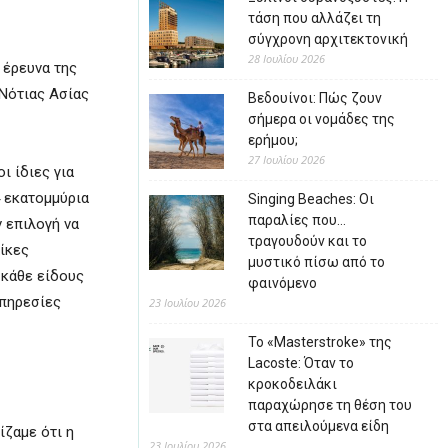
τάση που αλλάζει τη
σύγχρονη αρχιτεκτονική
28 Ιουλίου 2026
 έρευνα της
 Νότιας Ασίας
Βεδουίνοι: Πώς ζουν
σήμερα οι νομάδες της
ερήμου;
27 Ιουλίου 2026
ι ίδιες για
4 εκατομμύρια
Singing Beaches: Οι
παραλίες που…
ν επιλογή να
τραγουδούν και το
αίκες
μυστικό πίσω από το
 κάθε είδους
φαινόμενο
υπηρεσίες
23 Ιουλίου 2026
Το «Masterstroke» της
Lacoste: Όταν το
κροκοδειλάκι
παραχώρησε τη θέση του
στα απειλούμενα είδη
ζαμε ότι η
23 Ιουλίου 2026