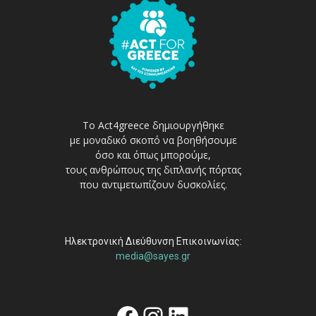
Το Act4greece δημιουργήθηκε
με μοναδικό σκοπό να βοηθήσουμε
όσο και όπως μπορούμε,
τους ανθρώπους της διπλανής πόρτας
που αντιμετωπίζουν δυσκολίες.
Ηλεκτρονική Διεύθυνση Επικοινωνίας:
media@sayes.gr
Facebook
Instagram
Linkedin