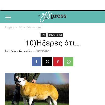
Αρχική
FYI
Educational
FYI
Educational
10)Ήξερες ότι…
Από
Βένια Αντωνίου
-
30/09/2021