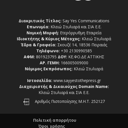
Διακριτικός Τίτλος:
Say Yes Communications
Επωνυμία:
Κλειώ Στυλιαρά και ΣΙΑ Ε.Ε.
Νομική Μορφή:
Ετερόρρυθμη Εταιρεία
Ιδιοκτήτης & Κύριος Μέτοχος:
Κλειώ Στυλιαρά
Έδρα & Γραφεία:
Σκουζέ 14, 18536 Πειραιάς
Τηλέφωνο:
+30 2130990585
ΑΦΜ:
801923795
ΔΟΥ:
ΚΕ.ΦΟ.ΔΕ ΑΤΤΙΚΗΣ
ΑΡ. ΓΕΜΗ:
166005009000
Νόμιμος Εκπρόσωπος:
Κλειώ Στυλιαρά
Ιστοσελίδα:
www.sayyestothepress.gr
Διαχειριστής & Δικαιούχος Domain Name:
Κλειώ Στυλιαρά και ΣΙΑ Ε.Ε.
Αριθμός Πιστοποίησης Μ.Η.Τ. 252127
Πολιτική απορρήτου
Όροι χρήσης