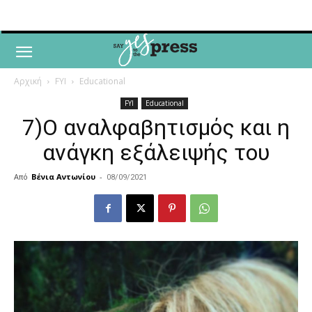
Αρχική
FYI
Educational
FYI
Educational
7)Ο αναλφαβητισμός και η
ανάγκη εξάλειψής του
Από
Βένια Αντωνίου
-
08/09/2021