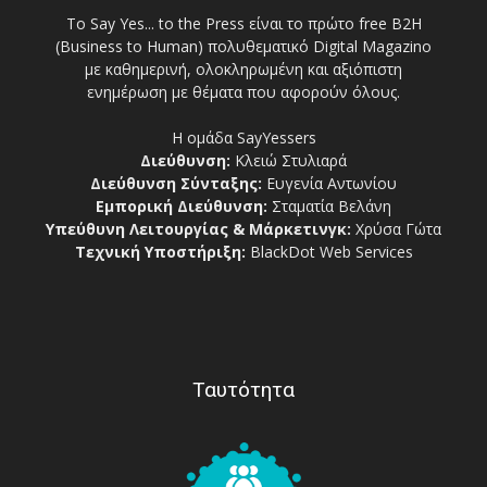
Το Say Yes... to the Press είναι το πρώτο free Β2Η
(Business to Human) πολυθεματικό Digital Magazino
με καθημερινή, ολοκληρωμένη και αξιόπιστη
ενημέρωση με θέματα που αφορούν όλους.
Η ομάδα SayYessers
Διεύθυνση:
Κλειώ Στυλιαρά
Διεύθυνση Σύνταξης:
Ευγενία Αντωνίου
Εμπορική Διεύθυνση:
Σταματία Βελάνη
Υπεύθυνη Λειτουργίας & Μάρκετινγκ:
Χρύσα Γώτα
Τεχνική Υποστήριξη:
BlackDot Web Services
Ταυτότητα