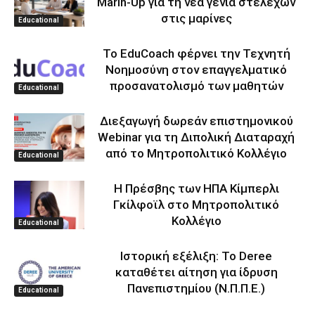
Marin-Up για τη νέα γενιά στελεχών
στις μαρίνες
Educational
Το EduCoach φέρνει την Τεχνητή
Νοημοσύνη στον επαγγελματικό
προσανατολισμό των μαθητών
Educational
Διεξαγωγή δωρεάν επιστημονικού
Webinar για τη Διπολική Διαταραχή
από το Μητροπολιτικό Κολλέγιο
Educational
Η Πρέσβης των ΗΠΑ Κίμπερλι
Γκίλφοϊλ στο Μητροπολιτικό
Κολλέγιο
Educational
Ιστορική εξέλιξη: Το Deree
καταθέτει αίτηση για ίδρυση
Πανεπιστημίου (Ν.Π.Π.Ε.)
Educational