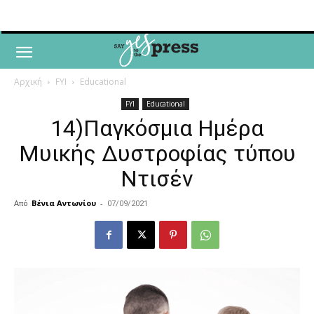
Αρχική
FYI
Educational
FYI
Educational
14)Παγκόσμια Ημέρα
Μυικής Δυστροφίας τύπου
Ντισέν
Από
Βένια Αντωνίου
-
07/09/2021