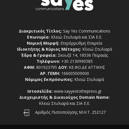
Διακριτικός Τίτλος:
Say Yes Communications
Επωνυμία:
Κλειώ Στυλιαρά και ΣΙΑ Ε.Ε.
Νομική Μορφή:
Ετερόρρυθμη Εταιρεία
Ιδιοκτήτης & Κύριος Μέτοχος:
Κλειώ Στυλιαρά
Έδρα & Γραφεία:
Σκουζέ 14, 18536 Πειραιάς
Τηλέφωνο:
+30 2130990585
ΑΦΜ:
801923795
ΔΟΥ:
ΚΕ.ΦΟ.ΔΕ ΑΤΤΙΚΗΣ
ΑΡ. ΓΕΜΗ:
166005009000
Νόμιμος Εκπρόσωπος:
Κλειώ Στυλιαρά
Ιστοσελίδα:
www.sayyestothepress.gr
Διαχειριστής & Δικαιούχος Domain Name:
Κλειώ Στυλιαρά και ΣΙΑ Ε.Ε.
Αριθμός Πιστοποίησης Μ.Η.Τ. 252127