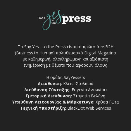
Το Say Yes... to the Press είναι το πρώτο free Β2Η
(Business to Human) πολυθεματικό Digital Magazino
με καθημερινή, ολοκληρωμένη και αξιόπιστη
ενημέρωση με θέματα που αφορούν όλους.
Η ομάδα SayYessers
Διεύθυνση:
Κλειώ Στυλιαρά
Διεύθυνση Σύνταξης:
Ευγενία Αντωνίου
Εμπορική Διεύθυνση:
Σταματία Βελάνη
Υπεύθυνη Λειτουργίας & Μάρκετινγκ:
Χρύσα Γώτα
Τεχνική Υποστήριξη:
BlackDot Web Services