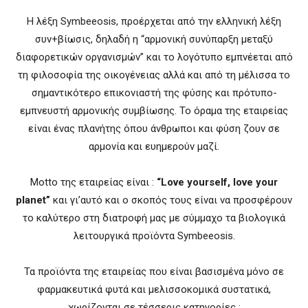
H λέξη Symbeeosis, προέρχεται από την ελληνική λέξη
συν+βίωσις, δηλαδή η “αρμονική συνύπαρξη μεταξύ
διαφορετικών οργανισμών” και το λογότυπο εμπνέεται από
τη φιλοσοφία της οικογένειας αλλά και από τη μέλισσα το
σημαντικότερο επικονιαστή της φύσης και πρότυπο-
εμπνευστή αρμονικής συμβίωσης. Το όραμα της εταιρείας
είναι ένας πλανήτης όπου άνθρωποι και φύση ζουν σε
αρμονία και ευημερούν μαζί.
Motto της εταιρείας είναι :
“Love yourself, love your
planet”
και γι’αυτό και ο σκοπός τους είναι να προσφέρουν
το καλύτερο στη διατροφή μας με σύμμαχο τα βιολογικά
λειτουργικά προϊόντα Symbeeosis.
Τα προϊόντα της εταιρείας που είναι βασισμένα μόνο σε
φαρμακευτικά φυτά και μελισσοκομικά συστατικά,
χωρίζονται σε τέσσερις κατηγορίες :