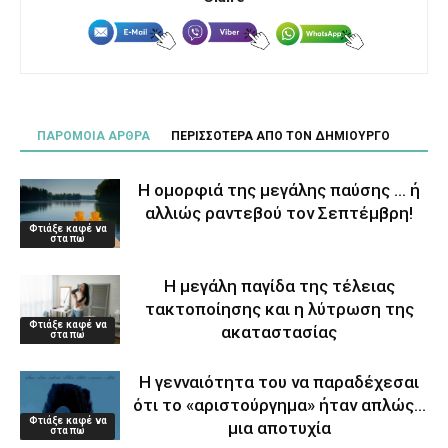
ΠΑΡΟΜΟΙΑ ΑΡΘΡΑ
ΠΕΡΙΣΣΟΤΕΡΑ ΑΠΟ ΤΟΝ ΔΗΜΙΟΥΡΓΟ
Η ομορφιά της μεγάλης παύσης … ή
αλλιώς ραντεβού τον Σεπτέμβρη!
Φτιάξε καφέ να
στα πω
Η μεγάλη παγίδα της τέλειας
τακτοποίησης και η λύτρωση της
Φτιάξε καφέ να
ακαταστασίας
στα πω
Η γενναιότητα του να παραδέχεσαι
ότι το «αριστούργημα» ήταν απλώς…
Φτιάξε καφέ να
μια αποτυχία
στα πω