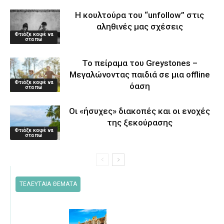
Η κουλτούρα του “unfollow” στις
αληθινές μας σχέσεις
Φτιάξε καφέ να
στα πω
Το πείραμα του Greystones –
Μεγαλώνοντας παιδιά σε μια offline
Φτιάξε καφέ να
όαση
στα πω
Οι «ήσυχες» διακοπές και οι ενοχές
της ξεκούρασης
Φτιάξε καφέ να
στα πω
ΤΕΛΕΥΤΑΙΑ ΘΕΜΑΤΑ