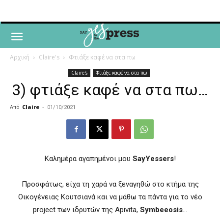
Αρχική
Claire's
Φτιάξε καφέ να στα πω
Claire's
Φτιάξε καφέ να στα πω
3) φτιάξε καφέ να στα πω…
Από
Claire
-
01/10/2021
Καλημέρα αγαπημένοι μου
SayYessers
!
Προσφάτως, είχα τη χαρά να ξεναγηθώ στο κτήμα της
Οικογένειας Κουτσιανά και να μάθω τα πάντα για το νέο
project των ιδρυτών της Apivita,
Symbeeosis
…