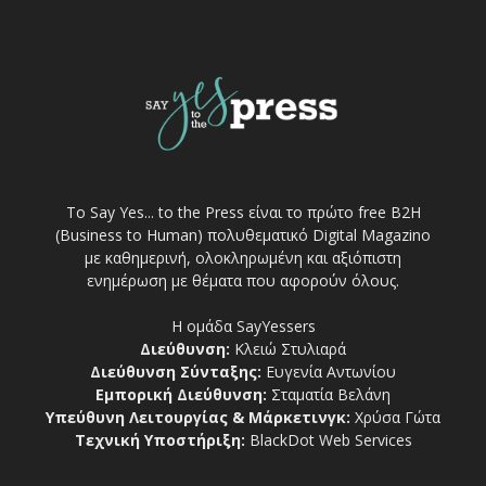
Το Say Yes... to the Press είναι το πρώτο free Β2Η
(Business to Human) πολυθεματικό Digital Magazino
με καθημερινή, ολοκληρωμένη και αξιόπιστη
ενημέρωση με θέματα που αφορούν όλους.
Η ομάδα SayYessers
Διεύθυνση:
Κλειώ Στυλιαρά
Διεύθυνση Σύνταξης:
Ευγενία Αντωνίου
Εμπορική Διεύθυνση:
Σταματία Βελάνη
Υπεύθυνη Λειτουργίας & Μάρκετινγκ:
Χρύσα Γώτα
Τεχνική Υποστήριξη:
BlackDot Web Services