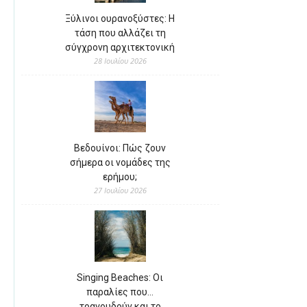
Ξύλινοι ουρανοξύστες: Η
τάση που αλλάζει τη
σύγχρονη αρχιτεκτονική
28 Ιουλίου 2026
Βεδουίνοι: Πώς ζουν
σήμερα οι νομάδες της
ερήμου;
27 Ιουλίου 2026
Singing Beaches: Οι
παραλίες που…
τραγουδούν και το