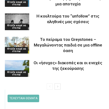
Φτιάξε καφέ να
μια αποτυχία
στα πω
Η κουλτούρα του “unfollow” στις
αληθινές μας σχέσεις
Φτιάξε καφέ να
στα πω
Το πείραμα του Greystones –
Μεγαλώνοντας παιδιά σε μια offline
Φτιάξε καφέ να
όαση
στα πω
Οι «ήσυχες» διακοπές και οι ενοχές
της ξεκούρασης
Φτιάξε καφέ να
στα πω
ΤΕΛΕΥΤΑΙΑ ΘΕΜΑΤΑ