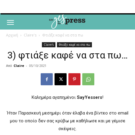
Αρχική
Claire's
Φτιάξε καφέ να στα πω
Claire's
Φτιάξε καφέ να στα πω
3) φτιάξε καφέ να στα πω…
Από
Claire
-
05/10/2021
Καλημέρα αγαπημένοι
SayYessers
!
Ήταν Παρασκευή μεσημέρι όταν έλαβα ένα βίντεο στο email
μου το οποίο δεν σας κρύβω με καθήλωσε και με γέμισε
σκέψεις.