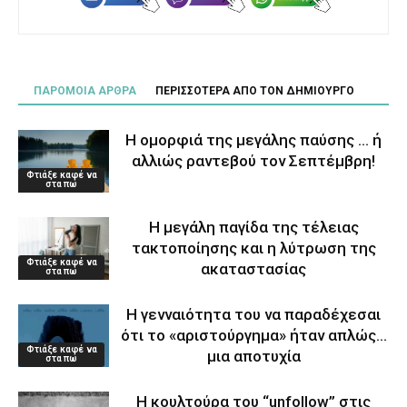
ΠΑΡΟΜΟΙΑ ΑΡΘΡΑ
ΠΕΡΙΣΣΟΤΕΡΑ ΑΠΟ ΤΟΝ ΔΗΜΙΟΥΡΓΟ
Η ομορφιά της μεγάλης παύσης … ή
αλλιώς ραντεβού τον Σεπτέμβρη!
Φτιάξε καφέ να
στα πω
Η μεγάλη παγίδα της τέλειας
τακτοποίησης και η λύτρωση της
Φτιάξε καφέ να
ακαταστασίας
στα πω
Η γενναιότητα του να παραδέχεσαι
ότι το «αριστούργημα» ήταν απλώς…
Φτιάξε καφέ να
μια αποτυχία
στα πω
Η κουλτούρα του “unfollow” στις