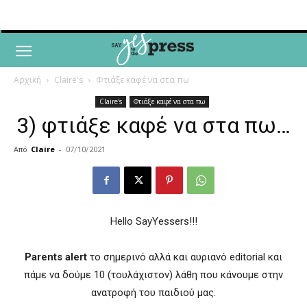
Αρχική
Claire's
Φτιάξε καφέ να στα πω
Claire's
Φτιάξε καφέ να στα πω
3) φτιάξε καφέ να στα πω…
Από
Claire
-
07/10/2021
Hello SayYessers!!!
Parents alert
το σημερινό αλλά και αυριανό editorial και
πάμε να δούμε 10 (τουλάχιστον) λάθη που κάνουμε στην
ανατροφή του παιδιού μας.