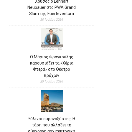
Χρυσός ο Lennart
Neubauer στο PWA Grand
Slam της Fuerteventura
30 Ιουλίου 2026
Ο Μάριος Φραγκούλης
παρουσιάζει τα «Χέρια
Φτερά» στο Θέατρο
Βράχων
29 Ιουλίου 2026
Ξύλινοι ουρανοξύστες: Η
τάση που αλλάζει τη
σύγχρονη αρχιτεκτονική