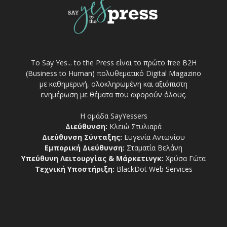
Το Say Yes... to the Press είναι το πρώτο free Β2Η
(Business to Human) πολυθεματικό Digital Magazino
με καθημερινή, ολοκληρωμένη και αξιόπιστη
ενημέρωση με θέματα που αφορούν όλους.
Η ομάδα SayYessers
Διεύθυνση:
Κλειώ Στυλιαρά
Διεύθυνση Σύνταξης:
Ευγενία Αντωνίου
Εμπορική Διεύθυνση:
Σταματία Βελάνη
Υπεύθυνη Λειτουργίας & Μάρκετινγκ:
Χρύσα Γώτα
Τεχνική Υποστήριξη:
BlackDot Web Services