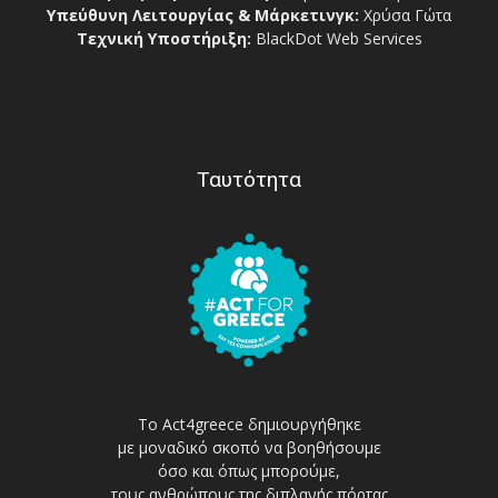
Υπεύθυνη Λειτουργίας & Μάρκετινγκ:
Χρύσα Γώτα
Τεχνική Υποστήριξη:
BlackDot Web Services
Ταυτότητα
Το Act4greece δημιουργήθηκε
με μοναδικό σκοπό να βοηθήσουμε
όσο και όπως μπορούμε,
τους ανθρώπους της διπλανής πόρτας