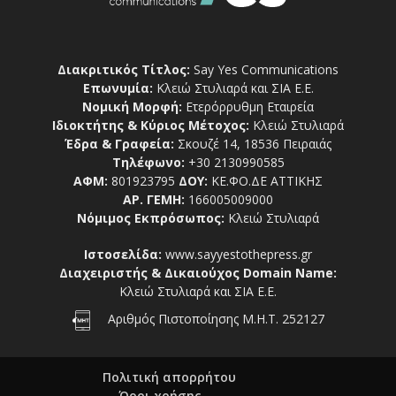
Διακριτικός Τίτλος:
Say Yes Communications
Επωνυμία:
Κλειώ Στυλιαρά και ΣΙΑ Ε.Ε.
Νομική Μορφή:
Ετερόρρυθμη Εταιρεία
Ιδιοκτήτης & Κύριος Μέτοχος:
Κλειώ Στυλιαρά
Έδρα & Γραφεία:
Σκουζέ 14, 18536 Πειραιάς
Τηλέφωνο:
+30 2130990585
ΑΦΜ:
801923795
ΔΟΥ:
ΚΕ.ΦΟ.ΔΕ ΑΤΤΙΚΗΣ
ΑΡ. ΓΕΜΗ:
166005009000
Νόμιμος Εκπρόσωπος:
Κλειώ Στυλιαρά
Ιστοσελίδα:
www.sayyestothepress.gr
Διαχειριστής & Δικαιούχος Domain Name:
Κλειώ Στυλιαρά και ΣΙΑ Ε.Ε.
Αριθμός Πιστοποίησης Μ.Η.Τ. 252127
Πολιτική απορρήτου
Όροι χρήσης