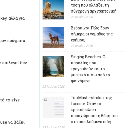
τάση που αλλάζει τη
σύγχρονη αρχιτεκτονική
28 Ιουλίου 2026
key, αλλά για
Βεδουίνοι: Πώς ζουν
σήμερα οι νομάδες της
ερήμου;
χουν πράγματα
27 Ιουλίου 2026
Singing Beaches: Οι
ε επιλεγεί δεν
παραλίες που…
τραγουδούν και το
μυστικό πίσω από το
φαινόμενο
23 Ιουλίου 2026
Το «Masterstroke» της
τό το είχε
Lacoste: Όταν το
κροκοδειλάκι
παραχώρησε τη θέση του
στα απειλούμενα είδη
use να βάζει
23 Ιουλίου 2026