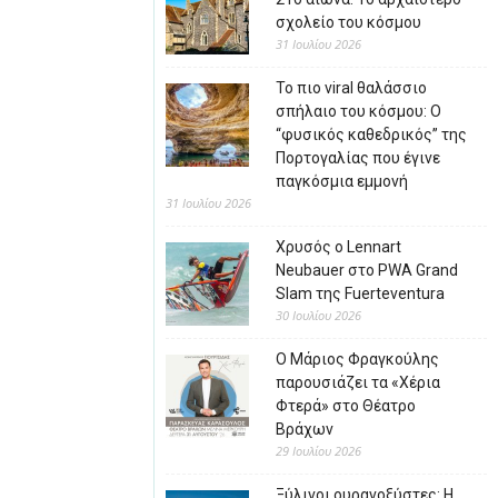
σχολείο του κόσμου
31 Ιουλίου 2026
Το πιο viral θαλάσσιο
σπήλαιο του κόσμου: Ο
“φυσικός καθεδρικός” της
Πορτογαλίας που έγινε
παγκόσμια εμμονή
31 Ιουλίου 2026
Χρυσός ο Lennart
Neubauer στο PWA Grand
Slam της Fuerteventura
30 Ιουλίου 2026
Ο Μάριος Φραγκούλης
παρουσιάζει τα «Χέρια
Φτερά» στο Θέατρο
Βράχων
29 Ιουλίου 2026
Ξύλινοι ουρανοξύστες: Η