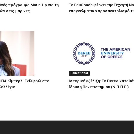
εθνές πρόγραμμα Marin-Up για τη
Το EduCoach φέρνει την Τεχνητή Ν
χών στις μαρίνες
επαγγελματικό προσανατολισμό τ
Educational
ΗΠΑ Κίμπερλι Γκίλφοϊλ στο
Ιστορική εξέλιξη: Το Deree καταθέτ
Κολλέγιο
ίδρυση Πανεπιστημίου (Ν.Π.Π.Ε.)