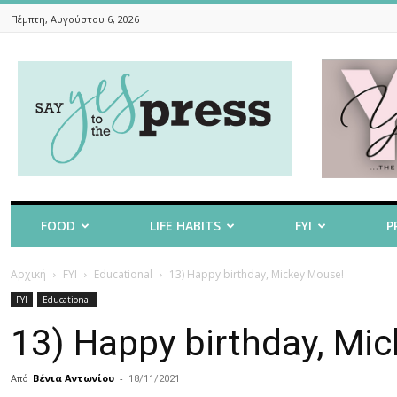
Πέμπτη, Αυγούστου 6, 2026
Say
Yes
To
The
Press
FOOD
LIFE HABITS
FYI
P
Αρχική
FYI
Educational
13) Ηappy birthday, Mickey Mouse!
FYI
Educational
13) Ηappy birthday, Mi
Από
Βένια Αντωνίου
-
18/11/2021