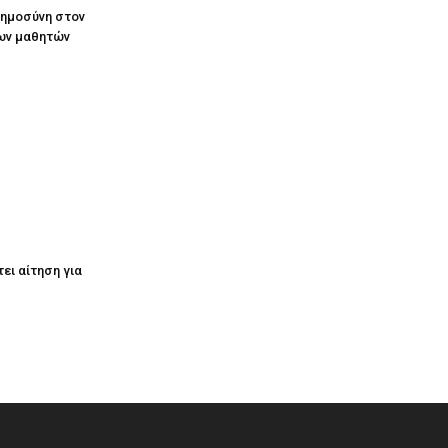
οημοσύνη στον
ων μαθητών
ει αίτηση για