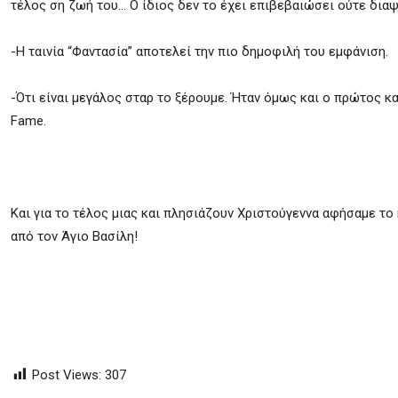
τέλος ση ζωή του… Ο ίδιος δεν το έχει επιβεβαιώσει ούτε διαψ
-Η ταινία “Φαντασία” αποτελεί την πιο δημοφιλή του εμφάνιση.
-Ότι είναι μεγάλος σταρ το ξέρουμε. Ήταν όμως και ο πρώτος κ
Fame.
Και για το τέλος μιας και πλησιάζουν Χριστούγεννα αφήσαμε το
από τον Άγιο Βασίλη!
Post Views:
307