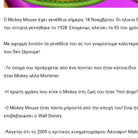
O Mickey Mouse έχει γενέθλια σήμερα, 18 Νοεμβρίου. Οι ηλικία δ
την ιστορία γεννήθηκε το 1928. Επομένως κλείνει τα 93 του χρόν
Mε αφορμή λοιπόν τα γενέθλιά του ας τον γνωρίσουμε καλύτερα
που δεν ξέρουμε!
-Το όνομά του προέρχεται από ένα ποντίκι που ήταν κατοικίδιο 
ήταν Mickey αλλά Mortimer.
-H πρώτη φράση που είπε ο Mickey στη ζωή του ήταν “Hot dogs!”
-Ο Mickey Mouse ήταν πάντα μπροστά από την εποχή του! Ενώ ήτα
επιβεβαιώσει ο Walt Disney.
-Λέγεται ότι το 2009 ο κριτικός κινηματογράφου Λέοναρντ Μάλτ