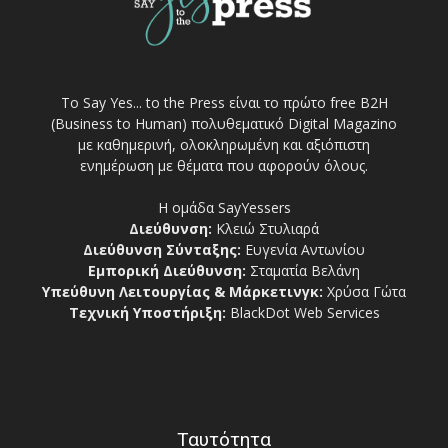
Το Say Yes... to the Press είναι το πρώτο free Β2Η
(Business to Human) πολυθεματικό Digital Magazino
με καθημερινή, ολοκληρωμένη και αξιόπιστη
ενημέρωση με θέματα που αφορούν όλους.
Η ομάδα SayYessers
Διεύθυνση:
Κλειώ Στυλιαρά
Διεύθυνση Σύνταξης:
Ευγενία Αντωνίου
Εμπορική Διεύθυνση:
Σταματία Βελάνη
Υπεύθυνη Λειτουργίας & Μάρκετινγκ:
Χρύσα Γώτα
Τεχνική Υποστήριξη:
BlackDot Web Services
Ταυτότητα