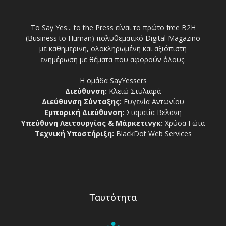
Το Say Yes... to the Press είναι το πρώτο free Β2Η
(Business to Human) πολυθεματικό Digital Magazino
με καθημερινή, ολοκληρωμένη και αξιόπιστη
ενημέρωση με θέματα που αφορούν όλους.
Η ομάδα SayYessers
Διεύθυνση:
Κλειώ Στυλιαρά
Διεύθυνση Σύνταξης:
Ευγενία Αντωνίου
Εμπορική Διεύθυνση:
Σταματία Βελάνη
Υπεύθυνη Λειτουργίας & Μάρκετινγκ:
Χρύσα Γώτα
Τεχνική Υποστήριξη:
BlackDot Web Services
Ταυτότητα