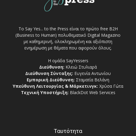
Το Say Yes... to the Press είναι το πρώτο free Β2Η
(Business to Human) πολυθεματικό Digital Magazino
με καθημερινή, ολοκληρωμένη και αξιόπιστη
ενημέρωση με θέματα που αφορούν όλους.
Η ομάδα SayYessers
Διεύθυνση:
Κλειώ Στυλιαρά
Διεύθυνση Σύνταξης:
Ευγενία Αντωνίου
Εμπορική Διεύθυνση:
Σταματία Βελάνη
Υπεύθυνη Λειτουργίας & Μάρκετινγκ:
Χρύσα Γώτα
Τεχνική Υποστήριξη:
BlackDot Web Services
Ταυτότητα