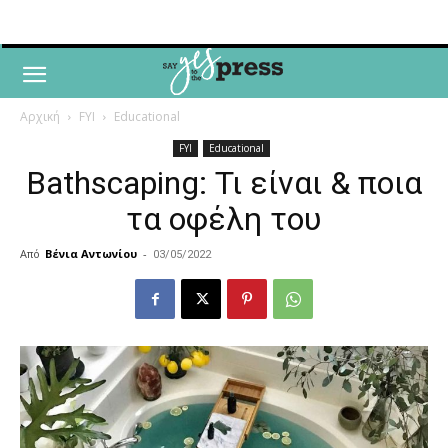
Αρχική
FYI
Educational
FYI
Educational
Bathscaping: Τι είναι & ποια
τα οφέλη του
Από
Βένια Αντωνίου
-
03/05/2022