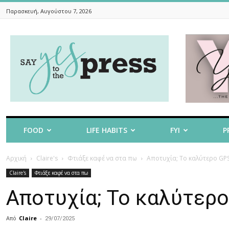
Παρασκευή, Αυγούστου 7, 2026
Say
Yes
To
The
Press
FOOD
LIFE HABITS
FYI
P
Αρχική
Claire's
Φτιάξε καφέ να στα πω
Αποτυχία; Το καλύτερο GPS 
Claire's
Φτιάξε καφέ να στα πω
Αποτυχία; Το καλύτερο 
Από
Claire
-
29/07/2025