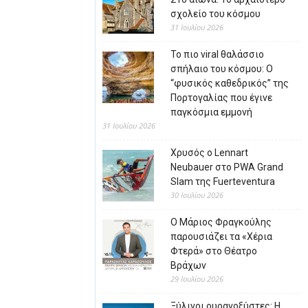
σχολείο του κόσμου
31 Ιουλίου 2026
Το πιο viral θαλάσσιο
σπήλαιο του κόσμου: Ο
“φυσικός καθεδρικός” της
Πορτογαλίας που έγινε
παγκόσμια εμμονή
31 Ιουλίου 2026
Χρυσός ο Lennart
Neubauer στο PWA Grand
Slam της Fuerteventura
30 Ιουλίου 2026
Ο Μάριος Φραγκούλης
παρουσιάζει τα «Χέρια
Φτερά» στο Θέατρο
Βράχων
29 Ιουλίου 2026
Ξύλινοι ουρανοξύστες: Η