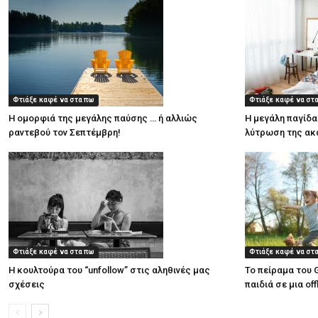
Φτιάξε καφέ να στα πω
Φτιάξε καφέ να στ
Η ομορφιά της μεγάλης παύσης … ή αλλιώς
Η μεγάλη παγίδα
ραντεβού τον Σεπτέμβρη!
λύτρωση της ακ
Φτιάξε καφέ να στα πω
Φτιάξε καφέ να στ
Η κουλτούρα του “unfollow” στις αληθινές μας
Το πείραμα του
σχέσεις
παιδιά σε μια off