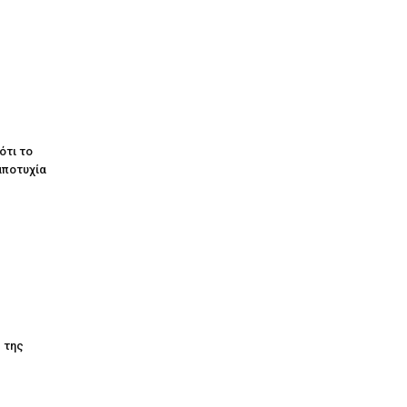
ότι το
αποτυχία
ς της