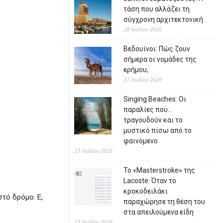
τάση που αλλάζει τη
σύγχρονη αρχιτεκτονική
28 Ιουλίου 2026
Βεδουίνοι: Πώς ζουν
σήμερα οι νομάδες της
ερήμου;
27 Ιουλίου 2026
Singing Beaches: Οι
παραλίες που…
τραγουδούν και το
μυστικό πίσω από το
φαινόμενο
23 Ιουλίου 2026
Το «Masterstroke» της
Lacoste: Όταν το
κροκοδειλάκι
στό δρόμο. Ε,
παραχώρησε τη θέση του
στα απειλούμενα είδη
23 Ιουλίου 2026