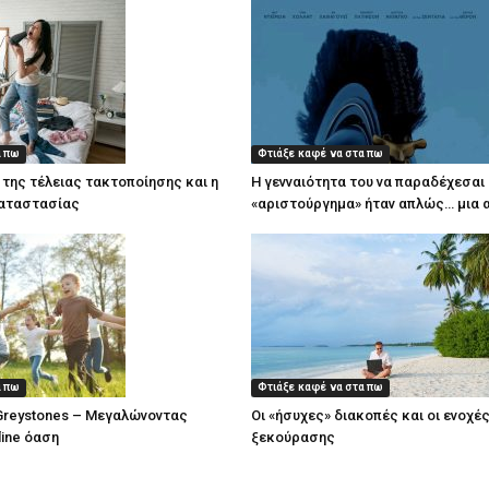
α πω
Φτιάξε καφέ να στα πω
 της τέλειας τακτοποίησης και η
Η γενναιότητα του να παραδέχεσαι 
αταστασίας
«αριστούργημα» ήταν απλώς… μια 
α πω
Φτιάξε καφέ να στα πω
 Greystones – Μεγαλώνοντας
Οι «ήσυχες» διακοπές και οι ενοχέ
line όαση
ξεκούρασης