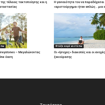
 της τέλειας τακτοποίησης και η
Η γενναιότητα του να παραδέχεσαι 
αταστασίας
«αριστούργημα» ήταν απλώς… μια 
α πω
Φτιάξε καφέ να στα πω
 Greystones – Μεγαλώνοντας
Οι «ήσυχες» διακοπές και οι ενοχέ
line όαση
ξεκούρασης