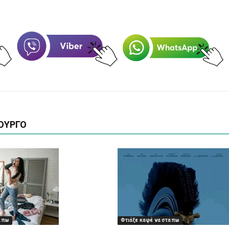
ΟΥΡΓΟ
α πω
Φτιάξε καφέ να στα πω