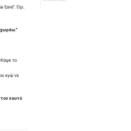
ώ ξανά”. Όχι.
οχωράω.”
» Κάψε το
μαι εγώ να
στον εαυτό