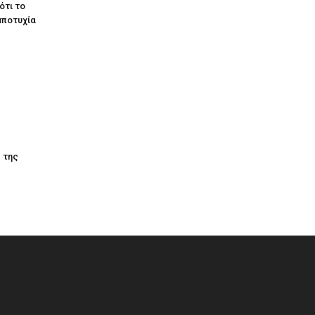
ότι το
αποτυχία
ς της