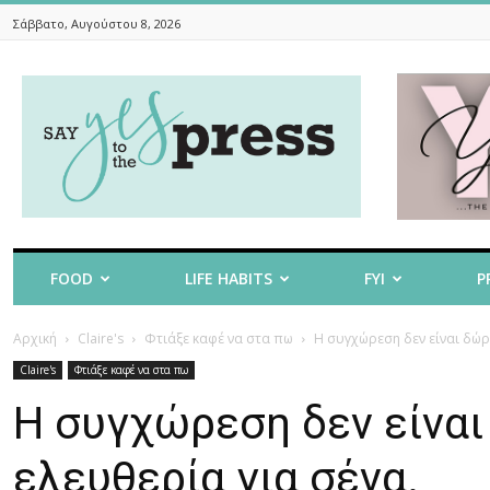
Σάββατο, Αυγούστου 8, 2026
Say
Yes
To
The
Press
FOOD
LIFE HABITS
FYI
P
Αρχική
Claire's
Φτιάξε καφέ να στα πω
Η συγχώρεση δεν είναι δώρο
Claire's
Φτιάξε καφέ να στα πω
Η συγχώρεση δεν είναι
ελευθερία για σένα.