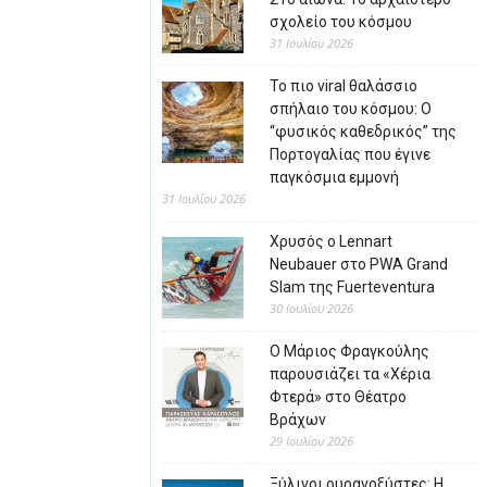
σχολείο του κόσμου
31 Ιουλίου 2026
Το πιο viral θαλάσσιο
σπήλαιο του κόσμου: Ο
“φυσικός καθεδρικός” της
Πορτογαλίας που έγινε
παγκόσμια εμμονή
31 Ιουλίου 2026
Χρυσός ο Lennart
Neubauer στο PWA Grand
Slam της Fuerteventura
30 Ιουλίου 2026
Ο Μάριος Φραγκούλης
παρουσιάζει τα «Χέρια
Φτερά» στο Θέατρο
Βράχων
29 Ιουλίου 2026
Ξύλινοι ουρανοξύστες: Η