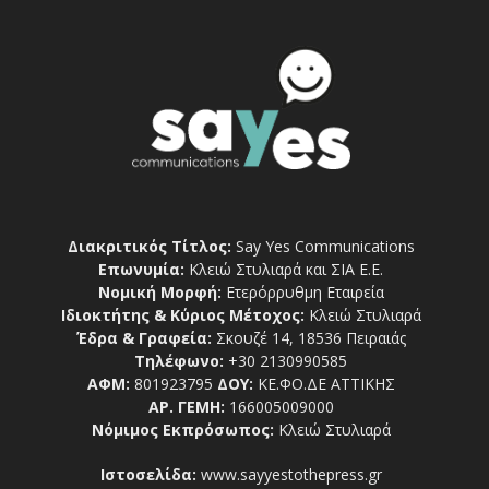
Διακριτικός Τίτλος:
Say Yes Communications
Επωνυμία:
Κλειώ Στυλιαρά και ΣΙΑ Ε.Ε.
Νομική Μορφή:
Ετερόρρυθμη Εταιρεία
Ιδιοκτήτης & Κύριος Μέτοχος:
Κλειώ Στυλιαρά
Έδρα & Γραφεία:
Σκουζέ 14, 18536 Πειραιάς
Τηλέφωνο:
+30 2130990585
ΑΦΜ:
801923795
ΔΟΥ:
ΚΕ.ΦΟ.ΔΕ ΑΤΤΙΚΗΣ
ΑΡ. ΓΕΜΗ:
166005009000
Νόμιμος Εκπρόσωπος:
Κλειώ Στυλιαρά
Ιστοσελίδα:
www.sayyestothepress.gr