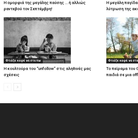
Η ομορφιά της μεγάλης παύσης … ή αλλιώς
Η μεγάλη παγίδα
ραντεβού τον Σεπτέμβρη!
λύτρωση της ακ
Φτιάξε καφέ να στα πω
Φτιάξε καφέ να στ
Η κουλτούρα του “unfollow” στις αληθινές μας
Το πείραμα του
σχέσεις
παιδιά σε μια off