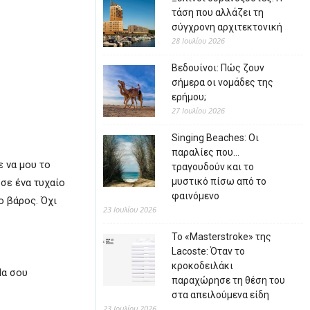
τάση που αλλάζει τη
σύγχρονη αρχιτεκτονική
28 Ιουλίου 2026
Βεδουίνοι: Πώς ζουν
σήμερα οι νομάδες της
ερήμου;
27 Ιουλίου 2026
Singing Beaches: Οι
παραλίες που…
ε να μου το
τραγουδούν και το
μυστικό πίσω από το
–σε ένα τυχαίο
φαινόμενο
ο βάρος. Όχι
23 Ιουλίου 2026
Το «Masterstroke» της
Lacoste: Όταν το
κροκοδειλάκι
Να σου
παραχώρησε τη θέση του
στα απειλούμενα είδη
23 Ιουλίου 2026