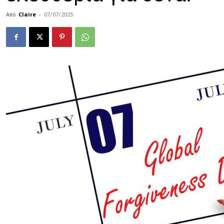
Από
Claire
-
07/07/2025