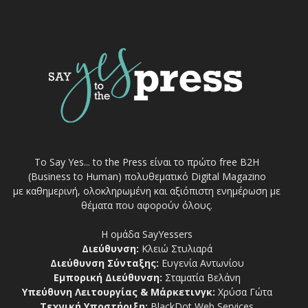
Το Say Yes... to the Press είναι το πρώτο free Β2Η
(Business to Human) πολυθεματικό Digital Magazino
με καθημερινή, ολοκληρωμένη και αξιόπιστη ενημέρωση με
θέματα που αφορούν όλους.
Η ομάδα SayYessers
Διεύθυνση:
Κλειώ Στυλιαρά
Διεύθυνση Σύνταξης:
Ευγενία Αντωνίου
Εμπορική Διεύθυνση:
Σταματία Βελάνη
Υπεύθυνη Λειτουργίας & Μάρκετινγκ:
Χρύσα Γώτα
Τεχνική Υποστήριξη:
BlackDot Web Services