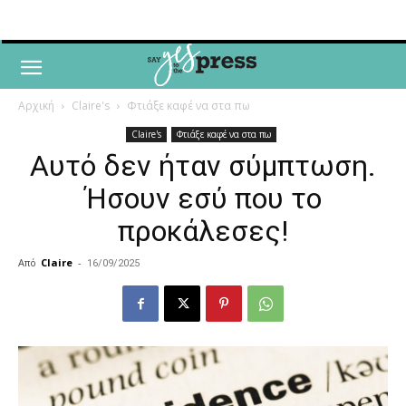
Αρχική
Claire's
Φτιάξε καφέ να στα πω
Claire's
Φτιάξε καφέ να στα πω
Αυτό δεν ήταν σύμπτωση.
Ήσουν εσύ που το
προκάλεσες!
Από
Claire
-
16/09/2025