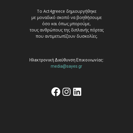
Το Act4greece δημιουργήθηκε
με μοναδικό σκοπό να βοηθήσουμε
όσο και όπως μπορούμε,
τους ανθρώπους της διπλανής πόρτας
που αντιμετωπίζουν δυσκολίες.
Ηλεκτρονική Διεύθυνση Επικοινωνίας:
media@sayes.gr
Facebook
Instagram
Linkedin