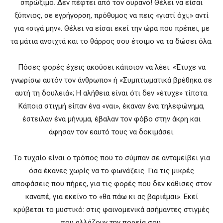
σπρώξιμο. Δεν πέφτει από τον ουρανό! Θέλει να είσαι
ξύπνιος, σε εγρήγορση, πρόθυμος να πεις «γιατί όχι;» αντί
για «σιγά μην». Θέλει να είσαι εκεί την ώρα που πρέπει, με
τα μάτια ανοιχτά και το θάρρος σου έτοιμο να τα δώσει όλα.
Πόσες φορές έχεις ακούσει κάποιον να λέει: «Έτυχε να
γνωρίσω αυτόν τον άνθρωπο» ή «Συμπτωματικά βρέθηκα σε
αυτή τη δουλειά»; Η αλήθεια είναι ότι δεν «έτυχε» τίποτα.
Κάποια στιγμή είπαν ένα «ναι», έκαναν ένα τηλεφώνημα,
έστειλαν ένα μήνυμα, έβαλαν τον φόβο στην άκρη και
άφησαν τον εαυτό τους να δοκιμάσει.
Το τυχαίο είναι ο τρόπος που το σύμπαν σε ανταμείβει για
όσα έκανες χωρίς να το φωνάζεις. Για τις μικρές
αποφάσεις που πήρες, για τις φορές που δεν κάθισες στον
καναπέ, για εκείνο το «θα πάω κι ας βαριέμαι». Εκεί
κρύβεται το μυστικό: στις φαινομενικά ασήμαντες στιγμές
που αλλάζουν την πορεία σου.