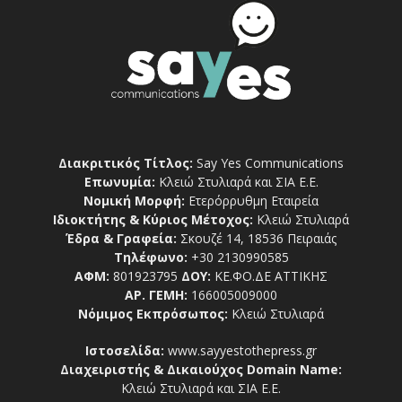
Διακριτικός Τίτλος:
Say Yes Communications
Επωνυμία:
Κλειώ Στυλιαρά και ΣΙΑ Ε.Ε.
Νομική Μορφή:
Ετερόρρυθμη Εταιρεία
Ιδιοκτήτης & Κύριος Μέτοχος:
Κλειώ Στυλιαρά
Έδρα & Γραφεία:
Σκουζέ 14, 18536 Πειραιάς
Τηλέφωνο:
+30 2130990585
ΑΦΜ:
801923795
ΔΟΥ:
ΚΕ.ΦΟ.ΔΕ ΑΤΤΙΚΗΣ
ΑΡ. ΓΕΜΗ:
166005009000
Νόμιμος Εκπρόσωπος:
Κλειώ Στυλιαρά
Ιστοσελίδα:
www.sayyestothepress.gr
Διαχειριστής & Δικαιούχος Domain Name:
Κλειώ Στυλιαρά και ΣΙΑ Ε.Ε.