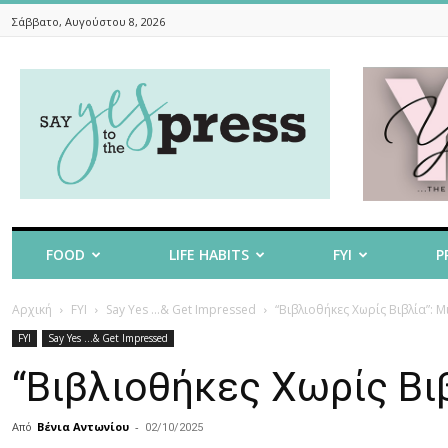
Σάββατο, Αυγούστου 8, 2026
Say
Yes
To
The
Press
FOOD
LIFE HABITS
FYI
P
Αρχική
FYI
Say Yes ...& Get Impressed
“Βιβλιοθήκες Χωρίς Βιβλία”: 
FYI
Say Yes ...& Get Impressed
“Βιβλιοθήκες Χωρίς Βι
Από
Βένια Αντωνίου
-
02/10/2025