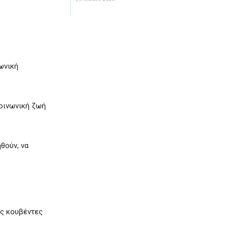
ωνική
κοινωνική ζωή
θούν, να
ές κουβέντες