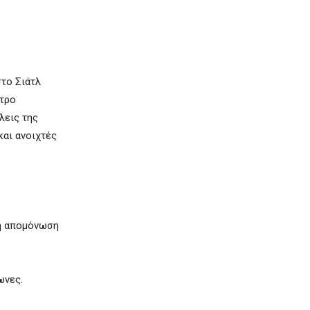
στο Σιάτλ
ντρο
λεις της
και ανοιχτές
κή απομόνωση
ωνες.