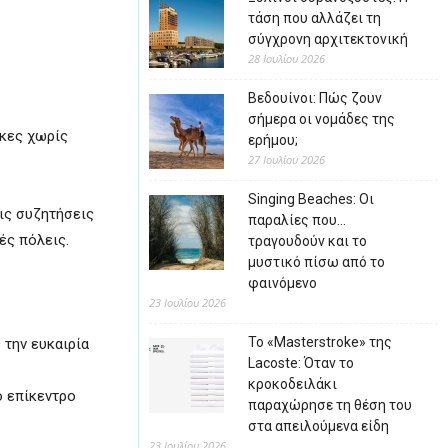
τάση που αλλάζει τη
σύγχρονη αρχιτεκτονική
28 Ιουλίου 2026
Βεδουίνοι: Πώς ζουν
σήμερα οι νομάδες της
ήκες χωρίς
ερήμου;
27 Ιουλίου 2026
Singing Beaches: Οι
τις συζητήσεις
παραλίες που…
ές πόλεις.
τραγουδούν και το
μυστικό πίσω από το
φαινόμενο
23 Ιουλίου 2026
Το «Masterstroke» της
 την ευκαιρία
Lacoste: Όταν το
κροκοδειλάκι
ο επίκεντρο
παραχώρησε τη θέση του
στα απειλούμενα είδη
23 Ιουλίου 2026