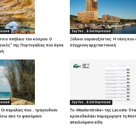
pressed
Say Yes ...& Get Impressed
άσσιο σπήλαιο του κόσμου: Ο
Ξύλινοι ουρανοξύστες: Η τάση που 
ικός” της Πορτογαλίας που έγινε
σύγχρονη αρχιτεκτονική
νή
pressed
Say Yes ...& Get Impressed
: Οι παραλίες που… τραγουδούν
Το «Masterstroke» της Lacoste: Ότα
πίσω από το φαινόμενο
κροκοδειλάκι παραχώρησε τη θέση
απειλούμενα είδη