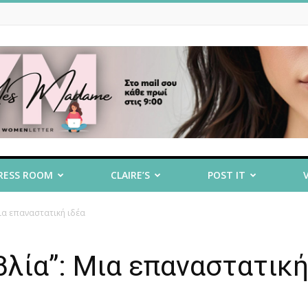
RESS ROOM
CLAIRE’S
POST IT
Μια επαναστατική ιδέα
βλία”: Μια επαναστατική