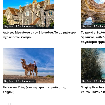
Say Yes ...& Get Impressed
Say Yes ...& Get Im
Από τον Μεσαίωνα στον 21ο αιώνα: Το αρχαιότερο
Το πιο viral θαλ
σχολείο του κόσμου
“φυσικός καθεδρ
παγκόσμια εμμο
Say Yes ...& Get Impressed
Say Yes ...& Get Im
Βεδουίνοι: Πώς ζουν σήμερα οι νομάδες της
Singing Beaches
ερήμου;
και το μυστικό 