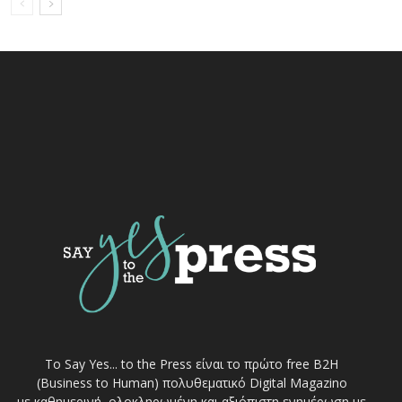
Το Say Yes... to the Press είναι το πρώτο free Β2Η
(Business to Human) πολυθεματικό Digital Magazino
με καθημερινή, ολοκληρωμένη και αξιόπιστη ενημέρωση με