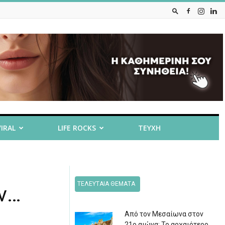
VIRAL
LIFE ROCKS
ΤΕΥΧΗ
ΤΕΛΕΥΤΑΙΑ ΘΕΜΑΤΑ
υν…
Από τον Μεσαίωνα στον
21ο αιώνα: Το αρχαιότερο