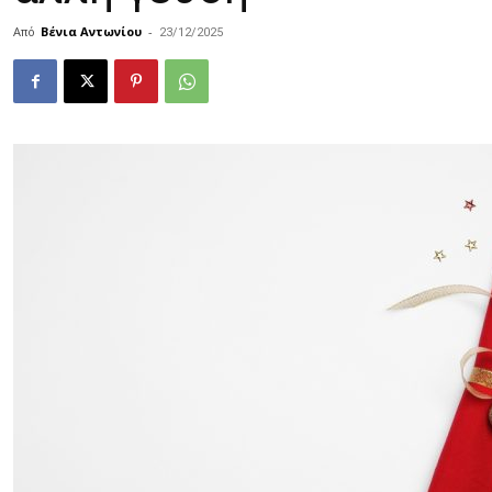
Από
Βένια Αντωνίου
-
23/12/2025