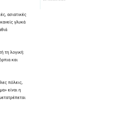
ές, ασιατικές
 κανείς γλυκά
αθιά
ή τη λογική:
όρπια και
άλες πόλεις,
μα» είναι η
 μετατρέπεται