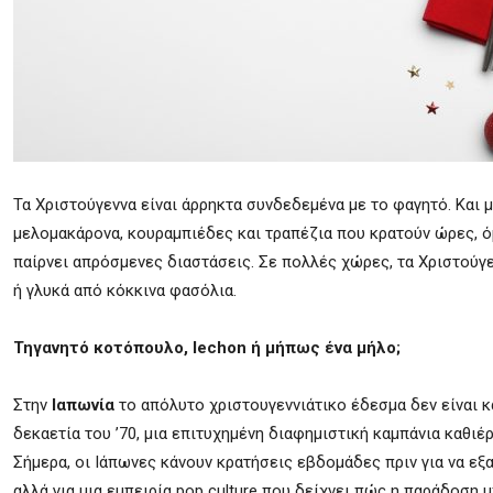
Τα Χριστούγεννα είναι άρρηκτα συνδεδεμένα με το φαγητό. Και 
μελομακάρονα, κουραμπιέδες και τραπέζια που κρατούν ώρες, ό
παίρνει απρόσμενες διαστάσεις. Σε πολλές χώρες, τα Χριστούγε
ή γλυκά από κόκκινα φασόλια.
Τηγανητό κοτόπουλο, lechon ή μήπως ένα μήλο;
Στην
Ιαπωνία
το απόλυτο χριστουγεννιάτικο έδεσμα δεν είναι κ
δεκαετία του ’70, μια επιτυχημένη διαφημιστική καμπάνια καθι
Σήμερα, οι Ιάπωνες κάνουν κρατήσεις εβδομάδες πριν για να εξ
αλλά για μια εμπειρία pop culture που δείχνει πώς η παράδοση 