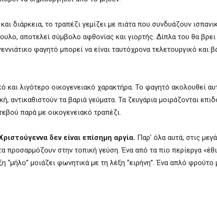
και διάρκεια, το τραπέζι γεμίζει με πιάτα που συνδυάζουν ισπανικ
ουλο, αποτελεί σύμβολο αφθονίας και γιορτής. Δίπλα του θα βρει
εννιάτικο φαγητό μπορεί να είναι ταυτόχρονα τελετουργικό και β
ό και λιγότερο οικογενειακό χαρακτήρα. Το φαγητό ακολουθεί αυτ
κή, αντικαθιστούν τα βαριά γεύματα. Τα ζευγάρια μοιράζονται επιδ
τεβού παρά με οικογενειακό τραπέζι.
Χριστούγεννα δεν είναι επίσημη αργία.
Παρ’ όλα αυτά, στις μεγ
τα προσαρμόζουν στην τοπική γεύση. Ένα από τα πιο περίεργα «έθι
 “μήλο” μοιάζει φωνητικά με τη λέξη “ειρήνη”. Ένα απλό φρούτο