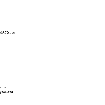
αλλάζει τη
ν το
 του στα