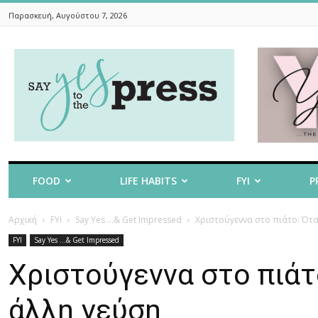
Παρασκευή, Αυγούστου 7, 2026
Say
Yes
To
The
Press
FOOD
LIFE HABITS
FYI
P
Αρχική
FYI
Say Yes ...& Get Impressed
Χριστούγεννα στο πιάτο: Ότα
FYI
Say Yes ...& Get Impressed
Χριστούγεννα στο πιάτ
άλλη γεύση