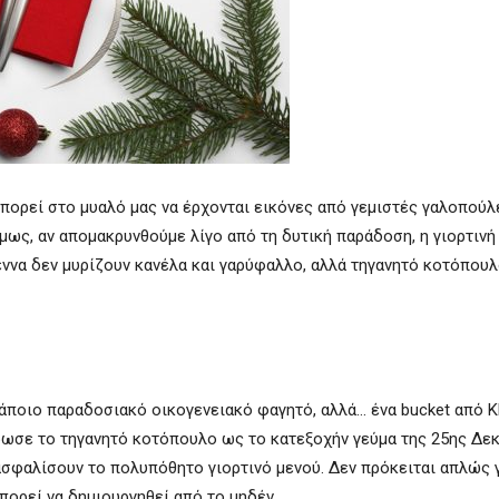
μπορεί στο μυαλό μας να έρχονται εικόνες από γεμιστές γαλοπούλ
μως, αν απομακρυνθούμε λίγο από τη δυτική παράδοση, η γιορτινή
ννα δεν μυρίζουν κανέλα και γαρύφαλλο, αλλά τηγανητό κοτόπουλο
άποιο παραδοσιακό οικογενειακό φαγητό, αλλά… ένα bucket από K
έρωσε το τηγανητό κοτόπουλο ως το κατεξοχήν γεύμα της 25ης Δε
ασφαλίσουν το πολυπόθητο γιορτινό μενού. Δεν πρόκειται απλώς 
μπορεί να δημιουργηθεί από το μηδέν.