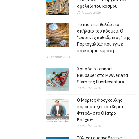
σχολείο του κόσμου
31 Ιουλίου 2026
Το πιο viral θαλάσσιο
σπήλαιο του κόσμου: Ο
“φυσικός καθεδρικός” της
Πορτογαλίας που έγινε
παγκόσμια εμμονή
31 Ιουλίου 2026
Χρυσός ο Lennart
Neubauer στο PWA Grand
Slam της Fuerteventura
30 Ιουλίου 2026
Ο Μάριος Φραγκούλης
παρουσιάζει τα «Χέρια
Φτερά» στο Θέατρο
Βράχων
29 Ιουλίου 2026
Ξύλινοι ουρανοξύστες: Η