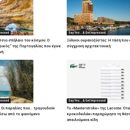
pressed
Say Yes ...& Get Impressed
άσσιο σπήλαιο του κόσμου: Ο
Ξύλινοι ουρανοξύστες: Η τάση που 
ικός” της Πορτογαλίας που έγινε
σύγχρονη αρχιτεκτονική
νή
pressed
Say Yes ...& Get Impressed
: Οι παραλίες που… τραγουδούν
Το «Masterstroke» της Lacoste: Ότα
πίσω από το φαινόμενο
κροκοδειλάκι παραχώρησε τη θέση
απειλούμενα είδη