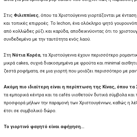
Στις
Φιλιππίνες
, όπου τα Χριστούγεννα γιορτάζονται με ένταση 
και τοπικές επιρροές. Το lechon, ένα ολόκληρο ψητό γουρουνόπ
από κολλώδες ρύζι και καρύδα, αποδεικνύοντας ότι το χριστουγ
συνδεδεμένο με την ταυτότητα ενός λαού.
Στη
Νότια Κορέα
, τα Χριστούγεννα έχουν περισσότερο ρομαντικ
μικρά cakes, συχνά διακοσμημένα με φρούτα και minimal αισθητι
ζεστά ροφήματα, σε μια γιορτή που μοιάζει περισσότερο με ραν
Ακόμη πιο ιδιαίτερη είναι η περίπτωση της Κίνας, όπου τα 
τα εμπορικά κέντρα και τα cafés υιοθετούν δυτικά σύμβολα και 
προσφορά μήλων την παραμονή των Χριστουγέννων, καθώς η λέξη
έτσι σε συμβολικό δώρο.
Το γιορτινό φαγητό είναι αφήγηση…