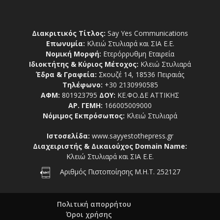
Διακριτικός Τίτλος:
Say Yes Communications
Επωνυμία:
Κλειώ Στυλιαρά και ΣΙΑ Ε.Ε.
Νομική Μορφή:
Ετερόρρυθμη Εταιρεία
Ιδιοκτήτης & Κύριος Μέτοχος:
Κλειώ Στυλιαρά
Έδρα & Γραφεία:
Σκουζέ 14, 18536 Πειραιάς
Τηλέφωνο:
+30 2130990585
ΑΦΜ:
801923795
ΔΟΥ:
ΚΕ.ΦΟ.ΔΕ ΑΤΤΙΚΗΣ
ΑΡ. ΓΕΜΗ:
166005009000
Νόμιμος Εκπρόσωπος:
Κλειώ Στυλιαρά
Ιστοσελίδα:
www.sayyestothepress.gr
Διαχειριστής & Δικαιούχος Domain Name:
Κλειώ Στυλιαρά και ΣΙΑ Ε.Ε.
Αριθμός Πιστοποίησης Μ.Η.Τ. 252127
Πολιτική απορρήτου
Όροι χρήσης