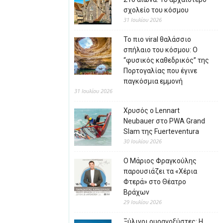
σχολείο του κόσμου
31 Ιουλίου 2026
Το πιο viral θαλάσσιο
σπήλαιο του κόσμου: Ο
“φυσικός καθεδρικός” της
Πορτογαλίας που έγινε
παγκόσμια εμμονή
31 Ιουλίου 2026
Χρυσός ο Lennart
Neubauer στο PWA Grand
Slam της Fuerteventura
30 Ιουλίου 2026
Ο Μάριος Φραγκούλης
παρουσιάζει τα «Χέρια
Φτερά» στο Θέατρο
Βράχων
29 Ιουλίου 2026
Ξύλινοι ουρανοξύστες: Η