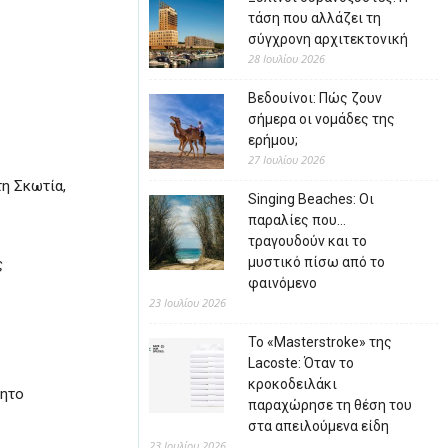
τάση που αλλάζει τη
σύγχρονη αρχιτεκτονική
28 Ιουλίου 2026
Βεδουίνοι: Πώς ζουν
σήμερα οι νομάδες της
ερήμου;
27 Ιουλίου 2026
τη Σκωτία,
Singing Beaches: Οι
παραλίες που…
τραγουδούν και το
μυστικό πίσω από το
ς
φαινόμενο
23 Ιουλίου 2026
Το «Masterstroke» της
Lacoste: Όταν το
κροκοδειλάκι
ρητο
παραχώρησε τη θέση του
στα απειλούμενα είδη
23 Ιουλίου 2026