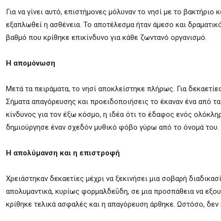
Για να γίνει αυτό, επιστήμονες μόλυναν το νησί με το βακτήρι
εξαπλωθεί η ασθένεια. Το αποτέλεσμα ήταν άμεσο και δραματικό
βαθμό που κρίθηκε επικίνδυνο για κάθε ζωντανό οργανισμό.
Η απομόνωση
Μετά τα πειράματα, το νησί αποκλείστηκε πλήρως. Για δεκαετίε
Σήματα απαγόρευσης και προειδοποιήσεις το έκαναν ένα από τα 
κίνδυνος για τον έξω κόσμο, η ιδέα ότι το έδαφος ενός ολόκλη
δημιούργησε έναν σχεδόν μυθικό φόβο γύρω από το όνομά του.
Η απολύμανση και η επιστροφή
Χρειάστηκαν δεκαετίες μέχρι να ξεκινήσει μια σοβαρή διαδικασ
απολυμαντικά, κυρίως φορμαλδεΰδη, σε μια προσπάθεια να εξου
κρίθηκε τελικά ασφαλές και η απαγόρευση άρθηκε. Ωστόσο, δεν 