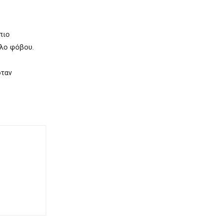
πιο
ολο φόβου.
όταν