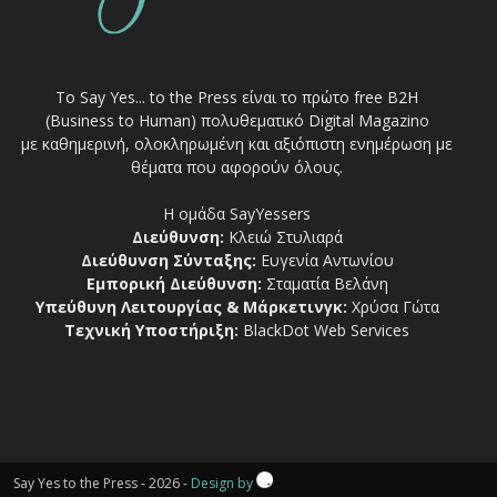
Το Say Yes... to the Press είναι το πρώτο free Β2Η
(Business to Human) πολυθεματικό Digital Magazino
με καθημερινή, ολοκληρωμένη και αξιόπιστη ενημέρωση με
θέματα που αφορούν όλους.
Η ομάδα SayYessers
Διεύθυνση:
Κλειώ Στυλιαρά
Διεύθυνση Σύνταξης:
Ευγενία Αντωνίου
Εμπορική Διεύθυνση:
Σταματία Βελάνη
Υπεύθυνη Λειτουργίας & Μάρκετινγκ:
Χρύσα Γώτα
Τεχνική Υποστήριξη:
BlackDot Web Services
Say Yes to the Press - 2026 -
Design by