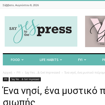
Σάββατο, Αυγούστου 8, 2026
Say
Yes
To
The
Press
FOOD
LIFE HABITS
FYI
P
Αρχική
FYI
Say Yes ...& Get Impressed
Ένα νησί, ένα μυστικό πείραμ
FYI
Say Yes ...& Get Impressed
Ένα νησί, ένα μυστικό 
σιωπής