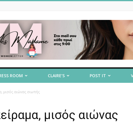
RESS ROOM
CLAIRE’S
POST IT
α, μισός αιώνας σιωπής
πείραμα, μισός αιώνας