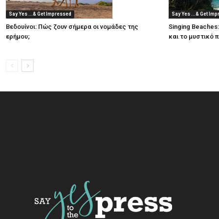
Say Yes ...& Get Impressed
Say Yes ...& Get Im
Βεδουίνοι: Πώς ζουν σήμερα οι νομάδες της
Singing Beaches
ερήμου;
και το μυστικό 