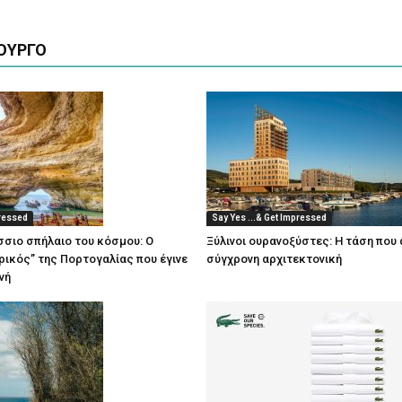
ΟΥΡΓΟ
pressed
Say Yes ...& Get Impressed
άσσιο σπήλαιο του κόσμου: Ο
Ξύλινοι ουρανοξύστες: Η τάση που 
ικός” της Πορτογαλίας που έγινε
σύγχρονη αρχιτεκτονική
νή