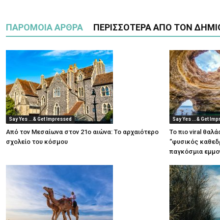
ΠΑΡΟΜΟΙΑ ΑΡΘΡΑ
ΠΕΡΙΣΣΟΤΕΡΑ ΑΠΟ ΤΟΝ ΔΗΜΙ
Say Yes ...& Get Impressed
Say Yes ...& Get Im
Από τον Μεσαίωνα στον 21ο αιώνα: Το αρχαιότερο
Το πιο viral θαλ
σχολείο του κόσμου
“φυσικός καθεδρ
παγκόσμια εμμο