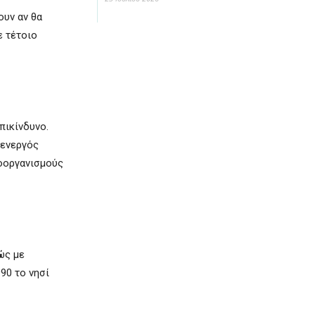
ουν αν θα
ε τέτοιο
πικίνδυνο.
 ενεργός
ροοργανισμούς
ώς με
90 το νησί