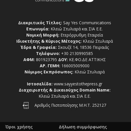
Διακριτικός Τίτλος:
Say Yes Communications
Επωνυμία:
Κλειώ Στυλιαρά και ΣΙΑ Ε.Ε.
Νομική Μορφή:
Ετερόρρυθμη Εταιρεία
Ιδιοκτήτης & Κύριος Μέτοχος:
Κλειώ Στυλιαρά
Έδρα & Γραφεία:
Σκουζέ 14, 18536 Πειραιάς
Τηλέφωνο:
+30 2130990585
ΑΦΜ:
801923795
ΔΟΥ:
ΚΕ.ΦΟ.ΔΕ ΑΤΤΙΚΗΣ
ΑΡ. ΓΕΜΗ:
166005009000
Νόμιμος Εκπρόσωπος:
Κλειώ Στυλιαρά
Ιστοσελίδα:
www.sayyestothepress.gr
Διαχειριστής & Δικαιούχος Domain Name:
Κλειώ Στυλιαρά και ΣΙΑ Ε.Ε.
Αριθμός Πιστοποίησης Μ.Η.Τ. 252127
Όροι χρήσης
Δήλωση συμμόρφωσης