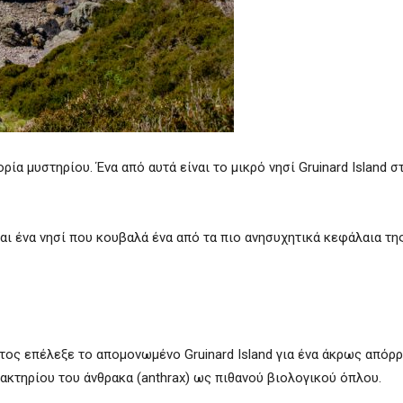
ία μυστηρίου. Ένα από αυτά είναι το μικρό νησί Gruinard Island σ
ίναι ένα νησί που κουβαλά ένα από τα πιο ανησυχητικά κεφάλαια τη
τος επέλεξε το απομονωμένο Gruinard Island για ένα άκρως απόρ
βακτηρίου του άνθρακα (anthrax) ως πιθανού βιολογικού όπλου.