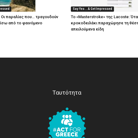
pressed
Say Yes ...& Get Impressed
: Οι παραλίες που… τραγουδούν
Το «Masterstroke» της Lacoste: Ότα
πίσω από το φαινόμενο
κροκοδειλάκι παραχώρησε τη θέση
απειλούμενα είδη
Ταυτότητα