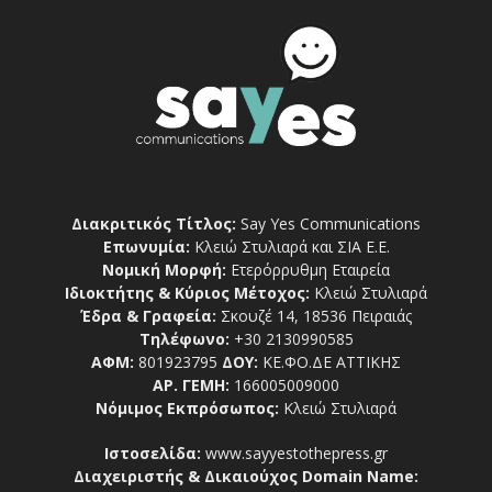
Διακριτικός Τίτλος:
Say Yes Communications
Επωνυμία:
Κλειώ Στυλιαρά και ΣΙΑ Ε.Ε.
Νομική Μορφή:
Ετερόρρυθμη Εταιρεία
Ιδιοκτήτης & Κύριος Μέτοχος:
Κλειώ Στυλιαρά
Έδρα & Γραφεία:
Σκουζέ 14, 18536 Πειραιάς
Τηλέφωνο:
+30 2130990585
ΑΦΜ:
801923795
ΔΟΥ:
ΚΕ.ΦΟ.ΔΕ ΑΤΤΙΚΗΣ
ΑΡ. ΓΕΜΗ:
166005009000
Νόμιμος Εκπρόσωπος:
Κλειώ Στυλιαρά
Ιστοσελίδα:
www.sayyestothepress.gr
Διαχειριστής & Δικαιούχος Domain Name: