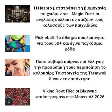
Η Hasbro μετατρέπει τη βιομηχανία
παιχνιδιών σε… Magic: Γιατί οι
ενήλικες συλλέκτες σώζουν τους
FYI
κολοσσούς των παιχνιδιών;
Pickleball: Το άθλημα που ξεκίνησε
για τους 50+ και έγινε παγκόσμια
μόδα
FYI
Πόσο σοβαρά παίρνουν οι Έλληνες
την προσωπική τους περιποίηση το
καλοκαίρι; Τα στοιχεία της Treatwell
FYI
δίνουν την απάντηση
Viking Row: Πώς οι Βίκινγκς
«επέστρεψαν» στο Μουντιάλ 2026
FYI