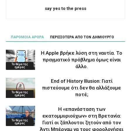
say yes to the press
ΠΑΡΟΜΟΙΑ ΑΡΘΡΑ
ΠΕΡΙΣΣΟΤΕΡΑ ΑΠΟ ΤΟΝ ΔΗΜΙΟΥΡΓΟ
Η Apple βρήκε λύση στη ναυτία. Το
πραγματικό πρόβλημα όμως είναι
Το θέμα της
άλλο.
ημέρας
End of History Illusion: Γιατί
πιστεύουμε ότι δεν θα αλλάξουμε
Το θέμα της
ποτέ;
ημέρας
Η «επανάσταση των
εκατομμυριούχων» στη Βρετανία:
Το θέμα της
Γιατί οι ζάπλουτοι ζητούν από τον
ημέρας
Άντι Μπέρναμ να τους φορολογήσει