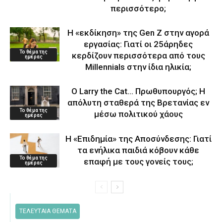
περισσότερο;
Η «εκδίκηση» της Gen Z στην αγορά
εργασίας: Γιατί οι 25άρηδες
Το θέμα της
κερδίζουν περισσότερα από τους
ημέρας
Millennials στην ίδια ηλικία;
Ο Larry the Cat… Πρωθυπουργός; Η
απόλυτη σταθερά της Βρετανίας εν
Το θέμα της
μέσω πολιτικού χάους
ημέρας
Η «Επιδημία» της Αποσύνδεσης: Γιατί
τα ενήλικα παιδιά κόβουν κάθε
Το θέμα της
επαφή με τους γονείς τους;
ημέρας
ΤΕΛΕΥΤΑΙΑ ΘΕΜΑΤΑ