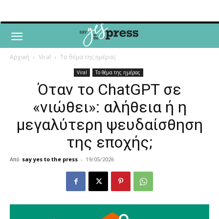
Αρχική
Viral
Το θέμα της ημέρας
Viral
Το θέμα της ημέρας
Όταν το ChatGPT σε
«νιώθει»: αλήθεια ή η
μεγαλύτερη ψευδαίσθηση
της εποχής;
Από
say yes to the press
-
19/05/2026