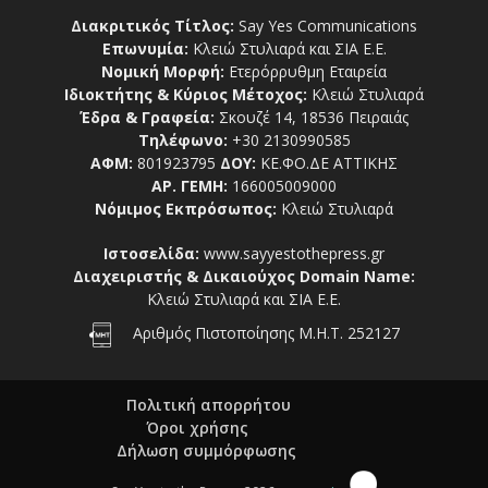
Διακριτικός Τίτλος:
Say Yes Communications
Επωνυμία:
Κλειώ Στυλιαρά και ΣΙΑ Ε.Ε.
Νομική Μορφή:
Ετερόρρυθμη Εταιρεία
Ιδιοκτήτης & Κύριος Μέτοχος:
Κλειώ Στυλιαρά
Έδρα & Γραφεία:
Σκουζέ 14, 18536 Πειραιάς
Τηλέφωνο:
+30 2130990585
ΑΦΜ:
801923795
ΔΟΥ:
ΚΕ.ΦΟ.ΔΕ ΑΤΤΙΚΗΣ
ΑΡ. ΓΕΜΗ:
166005009000
Νόμιμος Εκπρόσωπος:
Κλειώ Στυλιαρά
Ιστοσελίδα:
www.sayyestothepress.gr
Διαχειριστής & Δικαιούχος Domain Name:
Κλειώ Στυλιαρά και ΣΙΑ Ε.Ε.
Αριθμός Πιστοποίησης Μ.Η.Τ. 252127
Πολιτική απορρήτου
Όροι χρήσης
Δήλωση συμμόρφωσης