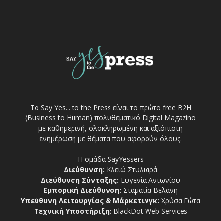
Το Say Yes... to the Press είναι το πρώτο free Β2Η
(Business to Human) πολυθεματικό Digital Magazino
με καθημερινή, ολοκληρωμένη και αξιόπιστη
ενημέρωση με θέματα που αφορούν όλους.
Η ομάδα SayYessers
Διεύθυνση:
Κλειώ Στυλιαρά
Διεύθυνση Σύνταξης:
Ευγενία Αντωνίου
Εμπορική Διεύθυνση:
Σταματία Βελάνη
Υπεύθυνη Λειτουργίας & Μάρκετινγκ:
Χρύσα Γώτα
Τεχνική Υποστήριξη:
BlackDot Web Services