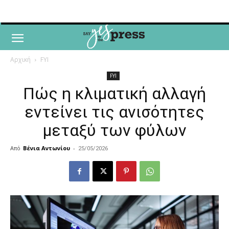
Αρχική
FYI
FYI
Πώς η κλιματική αλλαγή
εντείνει τις ανισότητες
μεταξύ των φύλων
Από
Βένια Αντωνίου
-
25/05/2026