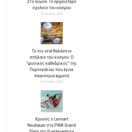
21ο αιώνα: Το αρχαιότερο
σχολείο του κόσμου
31 Ιουλίου 2026
Το πιο viral θαλάσσιο
σπήλαιο του κόσμου: Ο
“φυσικός καθεδρικός” της
Πορτογαλίας που έγινε
παγκόσμια εμμονή
31 Ιουλίου 2026
Χρυσός ο Lennart
Neubauer στο PWA Grand
Slam της Fuerteventura