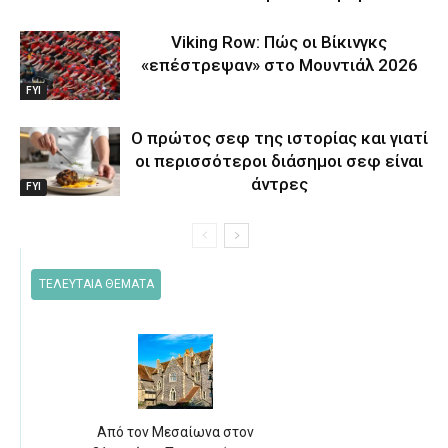
Viking Row: Πώς οι Βίκινγκς
«επέστρεψαν» στο Μουντιάλ 2026
FYI
Ο πρώτος σεφ της ιστορίας και γιατί
οι περισσότεροι διάσημοι σεφ είναι
άντρες
FYI
ΤΕΛΕΥΤΑΙΑ ΘΕΜΑΤΑ
Από τον Μεσαίωνα στον