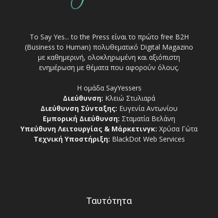
Το Say Yes... to the Press είναι το πρώτο free Β2Η
(Business to Human) πολυθεματικό Digital Magazino
με καθημερινή, ολοκληρωμένη και αξιόπιστη
ενημέρωση με θέματα που αφορούν όλους.
Η ομάδα SayYessers
Διεύθυνση:
Κλειώ Στυλιαρά
Διεύθυνση Σύνταξης:
Ευγενία Αντωνίου
Εμπορική Διεύθυνση:
Σταματία Βελάνη
Υπεύθυνη Λειτουργίας & Μάρκετινγκ:
Χρύσα Γώτα
Τεχνική Υποστήριξη:
BlackDot Web Services
Ταυτότητα