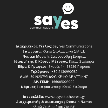
Διακριτικός Τίτλος:
Say Yes Communications
Επωνυμία:
Κλειώ Στυλιαρά και ΣΙΑ Ε.Ε.
Νομική Μορφή:
Ετερόρρυθμη Εταιρεία
Ιδιοκτήτης & Κύριος Μέτοχος:
Κλειώ Στυλιαρά
Έδρα & Γραφεία:
Σκουζέ 14, 18536 Πειραιάς
Τηλέφωνο:
+30 2130990585
ΑΦΜ:
801923795
ΔΟΥ:
ΚΕ.ΦΟ.ΔΕ ΑΤΤΙΚΗΣ
ΑΡ. ΓΕΜΗ:
166005009000
Νόμιμος Εκπρόσωπος:
Κλειώ Στυλιαρά
Ιστοσελίδα:
www.sayyestothepress.gr
Διαχειριστής & Δικαιούχος Domain Name:
Κλειώ Στυλιαρά και ΣΙΑ Ε.Ε.