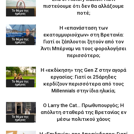
πιστεύουμε ότι δεν θα αλλάξουμε
Το θέμα της
ποτέ;
ημέρας
Η «επανάσταση των
εκατομμυριούχων» στη Βρετανία:
Το θέμα της
Γιατί οι ζάπλουτοι ζητούν από τον
ημέρας
Άντι Μπέρναμ να τους φορολογήσει
περισσότερο;
Η «εκδίκηση» της Gen Z στην αγορά
εργασίας: Γιατί οι 25άρηδες
Το θέμα της
κερδίζουν περισσότερα από τους
ημέρας
Millennials στην ίδια ηλικία;
Ο Larry the Cat… Πρωθυπουργός; Η
απόλυτη σταθερά της Βρετανίας εν
Το θέμα της
μέσω πολιτικού χάους
ημέρας
Η «Επιδημία» της Αποσύνδεσης: Γιατί