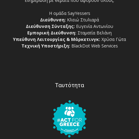
ενημέρωση με θέματα που αφορούν όλους.
Η ομάδα SayYessers
Διεύθυνση:
Κλειώ Στυλιαρά
Διεύθυνση Σύνταξης:
Ευγενία Αντωνίου
Εμπορική Διεύθυνση:
Σταματία Βελάνη
Υπεύθυνη Λειτουργίας & Μάρκετινγκ:
Χρύσα Γώτα
Τεχνική Υποστήριξη:
BlackDot Web Services
Ταυτότητα