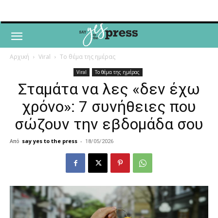
Αρχική
Viral
Το θέμα της ημέρας
Viral
Το θέμα της ημέρας
Σταμάτα να λες «δεν έχω
χρόνο»: 7 συνήθειες που
σώζουν την εβδομάδα σου
Από
say yes to the press
-
18/05/2026