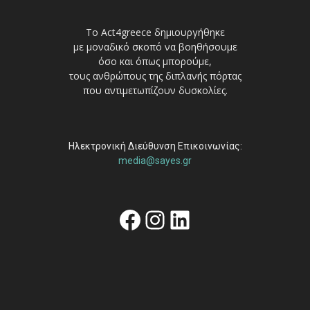
Το Act4greece δημιουργήθηκε
με μοναδικό σκοπό να βοηθήσουμε
όσο και όπως μπορούμε,
τους ανθρώπους της διπλανής πόρτας
που αντιμετωπίζουν δυσκολίες.
Ηλεκτρονική Διεύθυνση Επικοινωνίας:
media@sayes.gr
Facebook
Instagram
Linkedin