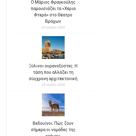
Ο Μάριος Φραγκούλης
παρουσιάζει τα «Χέρια
Φτερά» στο Θέατρο
Βράχων
29 Ιουλίου 2026
Ξύλινοι ουρανοξύστες: Η
τάση που αλλάζει τη
σύγχρονη αρχιτεκτονική
28 Ιουλίου 2026
Βεδουίνοι: Πώς ζουν
σήμερα οι νομάδες της
ερήμου;