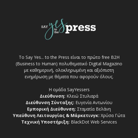
Το Say Yes... to the Press είναι το πρώτο free Β2Η
(Business to Human) πολυθεματικό Digital Magazino
με καθημερινή, ολοκληρωμένη και αξιόπιστη
ενημέρωση με θέματα που αφορούν όλους.
Η ομάδα SayYessers
Διεύθυνση:
Κλειώ Στυλιαρά
Διεύθυνση Σύνταξης:
Ευγενία Αντωνίου
Εμπορική Διεύθυνση:
Σταματία Βελάνη
Υπεύθυνη Λειτουργίας & Μάρκετινγκ:
Χρύσα Γώτα
Τεχνική Υποστήριξη:
BlackDot Web Services