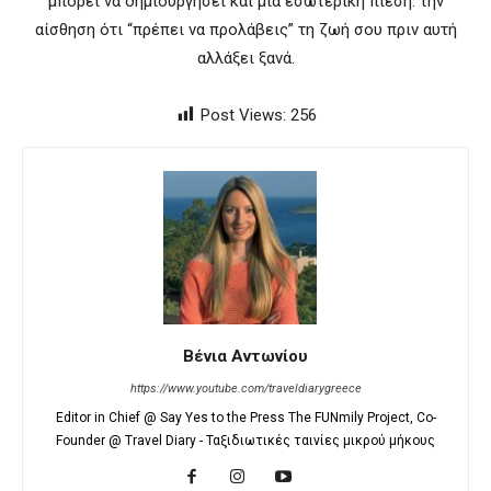
μπορεί να δημιουργήσει και μια εσωτερική πίεση: την
αίσθηση ότι “πρέπει να προλάβεις” τη ζωή σου πριν αυτή
αλλάξει ξανά.
Post Views:
256
Βένια Αντωνίου
https://www.youtube.com/traveldiarygreece
Editor in Chief @ Say Yes to the Press The FUNmily Project, Co-
Founder @ Travel Diary - Ταξιδιωτικές ταινίες μικρού μήκους