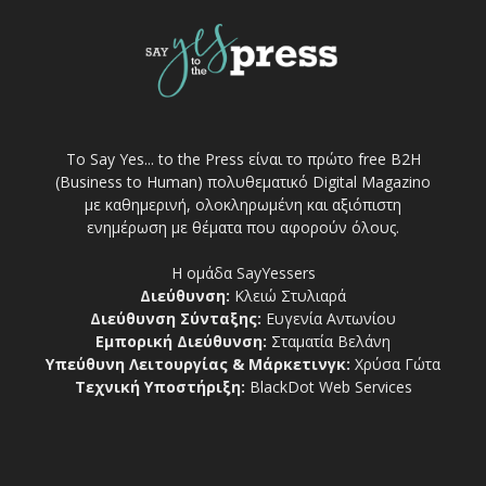
Το Say Yes... to the Press είναι το πρώτο free Β2Η
(Business to Human) πολυθεματικό Digital Magazino
με καθημερινή, ολοκληρωμένη και αξιόπιστη
ενημέρωση με θέματα που αφορούν όλους.
Η ομάδα SayYessers
Διεύθυνση:
Κλειώ Στυλιαρά
Διεύθυνση Σύνταξης:
Ευγενία Αντωνίου
Εμπορική Διεύθυνση:
Σταματία Βελάνη
Υπεύθυνη Λειτουργίας & Μάρκετινγκ:
Χρύσα Γώτα
Τεχνική Υποστήριξη:
BlackDot Web Services