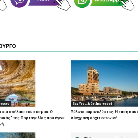
ΟΥΡΓΟ
pressed
Say Yes ...& Get Impressed
άσσιο σπήλαιο του κόσμου: Ο
Ξύλινοι ουρανοξύστες: Η τάση που 
ικός” της Πορτογαλίας που έγινε
σύγχρονη αρχιτεκτονική
νή