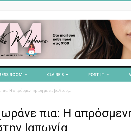
RESS ROOM
CLAIRE’S
POST IT
πια: Η απρόσμενη κρίση με τις βαλίτσες...
χωράνε πια: Η απρόσμεν
στην Ιαπωνία