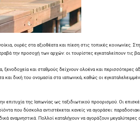
ίκια, ουρές στα αξιοθέατα και πίεση στις τοπικές κοινωνίες. Στ
τραβά την προσοχή των αρχών: οι τουρίστες εγκαταλείπουν τις βα
α, ξενοδοχεία και σταθμούς δείχνουν ολοένα και περισσότερες άδ
α και δική του ονομασία στα ιαπωνικά, καθώς οι εγκαταλελειμμέ
α την επιτυχία της Ιαπωνίας ως ταξιδιωτικού προορισμού. Οι επισ
ροϊόντα που δύσκολα αντιστέκεται κανείς να αγοράσει: παραδοσιακ
αδικά αναμνηστικά. Πολλοί καταλήγουν να αγοράζουν μεγαλύτερες 