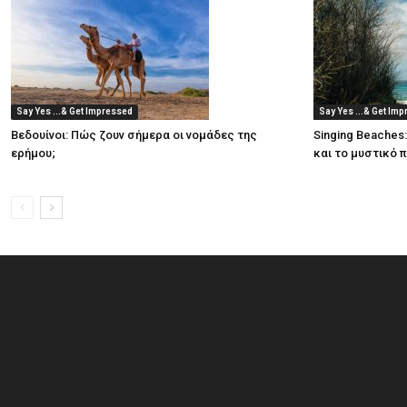
Say Yes ...& Get Impressed
Say Yes ...& Get Im
Βεδουίνοι: Πώς ζουν σήμερα οι νομάδες της
Singing Beaches
ερήμου;
και το μυστικό 