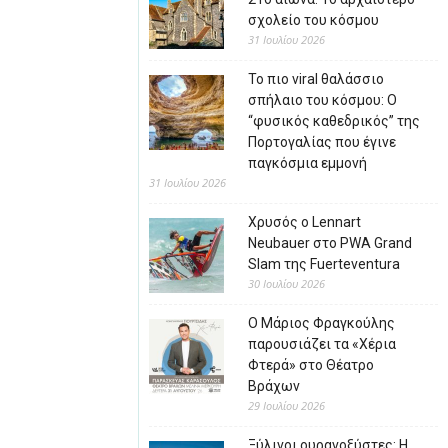
σχολείο του κόσμου
31 Ιουλίου 2026
Το πιο viral θαλάσσιο
σπήλαιο του κόσμου: Ο
“φυσικός καθεδρικός” της
Πορτογαλίας που έγινε
παγκόσμια εμμονή
31 Ιουλίου 2026
Χρυσός ο Lennart
Neubauer στο PWA Grand
Slam της Fuerteventura
30 Ιουλίου 2026
Ο Μάριος Φραγκούλης
παρουσιάζει τα «Χέρια
Φτερά» στο Θέατρο
Βράχων
29 Ιουλίου 2026
Ξύλινοι ουρανοξύστες: Η