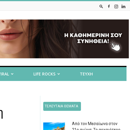
VIRAL
LIFE ROCKS
ΤΕΥΧΗ
ΤΕΛΕΥΤΑΙΑ ΘΕΜΑΤΑ
η
Από τον Μεσαίωνα στον
21ο αιώνα: Το αρχαιότερο