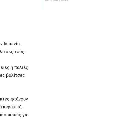
ην Ιαπωνία
λίτσες τους.
ειες ή παλιές
νες βαλίτσες
κέπτες φτάνουν
ά κεραμικά,
αποσκευές για