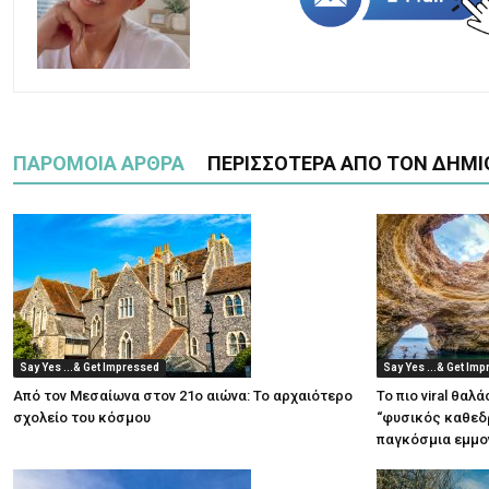
ΠΑΡΟΜΟΙΑ ΑΡΘΡΑ
ΠΕΡΙΣΣΟΤΕΡΑ ΑΠΟ ΤΟΝ ΔΗΜΙ
Say Yes ...& Get Impressed
Say Yes ...& Get Im
Από τον Μεσαίωνα στον 21ο αιώνα: Το αρχαιότερο
Το πιο viral θαλ
σχολείο του κόσμου
“φυσικός καθεδρ
παγκόσμια εμμο