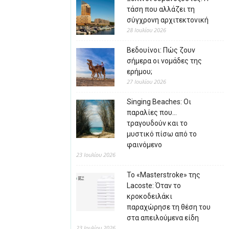
τάση που αλλάζει τη
σύγχρονη αρχιτεκτονική
28 Ιουλίου 2026
Βεδουίνοι: Πώς ζουν
σήμερα οι νομάδες της
ερήμου;
27 Ιουλίου 2026
Singing Beaches: Οι
παραλίες που…
τραγουδούν και το
μυστικό πίσω από το
φαινόμενο
23 Ιουλίου 2026
Το «Masterstroke» της
Lacoste: Όταν το
κροκοδειλάκι
παραχώρησε τη θέση του
στα απειλούμενα είδη
23 Ιουλίου 2026