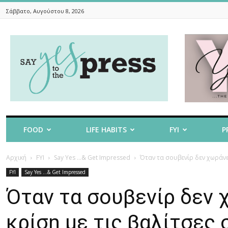
Σάββατο, Αυγούστου 8, 2026
Say
Yes
To
The
Press
FOOD
LIFE HABITS
FYI
P
Αρχική
FYI
Say Yes ...& Get Impressed
Όταν τα σουβενίρ δεν χωράνε 
FYI
Say Yes ...& Get Impressed
Όταν τα σουβενίρ δεν 
κρίση με τις βαλίτσες 