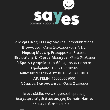
Διακριτικός Τίτλος:
Say Yes Communications
Επωνυμία:
Κλειώ Στυλιαρά και ΣΙΑ Ε.Ε.
Νομική Μορφή:
Ετερόρρυθμη Εταιρεία
Ιδιοκτήτης & Κύριος Μέτοχος:
Κλειώ Στυλιαρά
Έδρα & Γραφεία:
Σκουζέ 14, 18536 Πειραιάς
Τηλέφωνο:
+30 2130990585
ΑΦΜ:
801923795
ΔΟΥ:
ΚΕ.ΦΟ.ΔΕ ΑΤΤΙΚΗΣ
ΑΡ. ΓΕΜΗ:
166005009000
Νόμιμος Εκπρόσωπος:
Κλειώ Στυλιαρά
Ιστοσελίδα:
www.sayyestothepress.gr
Διαχειριστής & Δικαιούχος Domain Name:
Κλειώ Στυλιαρά και ΣΙΑ Ε.Ε.