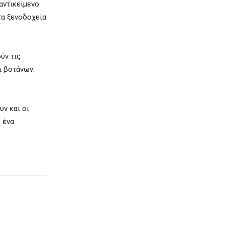
αντικείμενο
τα ξενοδοχεία
ύν τις
ι βοτάνων.
υν και οι
 ένα