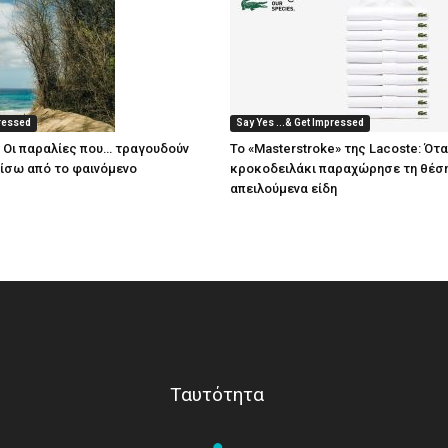
pressed
Say Yes ...& Get Impressed
: Οι παραλίες που… τραγουδούν
Το «Masterstroke» της Lacoste: Ότα
πίσω από το φαινόμενο
κροκοδειλάκι παραχώρησε τη θέση
απειλούμενα είδη
Ταυτότητα