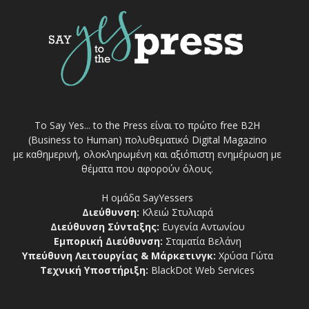
Το Say Yes... to the Press είναι το πρώτο free Β2Η
(Business to Human) πολυθεματικό Digital Magazino
με καθημερινή, ολοκληρωμένη και αξιόπιστη ενημέρωση με
θέματα που αφορούν όλους.
Η ομάδα SayYessers
Διεύθυνση:
Κλειώ Στυλιαρά
Διεύθυνση Σύνταξης:
Ευγενία Αντωνίου
Εμπορική Διεύθυνση:
Σταματία Βελάνη
Υπεύθυνη Λειτουργίας & Μάρκετινγκ:
Χρύσα Γώτα
Τεχνική Υποστήριξη:
BlackDot Web Services