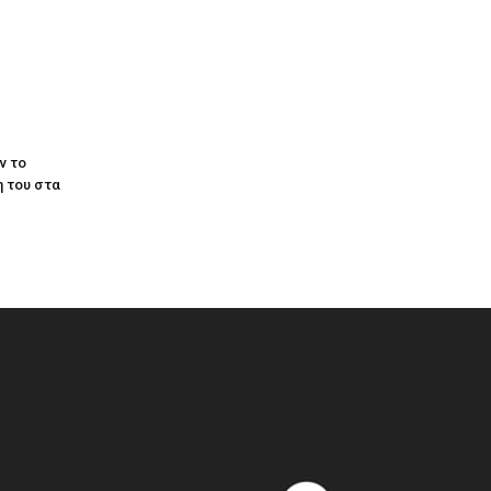
ν το
 του στα