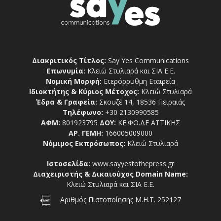
Διακριτικός Τίτλος:
Say Yes Communications
Επωνυμία:
Κλειώ Στυλιαρά και ΣΙΑ Ε.Ε.
Νομική Μορφή:
Ετερόρρυθμη Εταιρεία
Ιδιοκτήτης & Κύριος Μέτοχος:
Κλειώ Στυλιαρά
Έδρα & Γραφεία:
Σκουζέ 14, 18536 Πειραιάς
Τηλέφωνο:
+30 2130990585
ΑΦΜ:
801923795
ΔΟΥ:
ΚΕ.ΦΟ.ΔΕ ΑΤΤΙΚΗΣ
ΑΡ. ΓΕΜΗ:
166005009000
Νόμιμος Εκπρόσωπος:
Κλειώ Στυλιαρά
Ιστοσελίδα:
www.sayyestothepress.gr
Διαχειριστής & Δικαιούχος Domain Name:
Κλειώ Στυλιαρά και ΣΙΑ Ε.Ε.
Αριθμός Πιστοποίησης Μ.Η.Τ. 252127