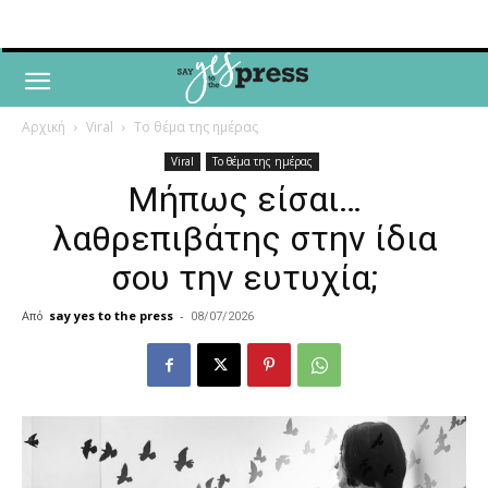
Αρχική
Viral
Το θέμα της ημέρας
Viral
Το θέμα της ημέρας
Μήπως είσαι…
λαθρεπιβάτης στην ίδια
σου την ευτυχία;
Από
say yes to the press
-
08/07/2026