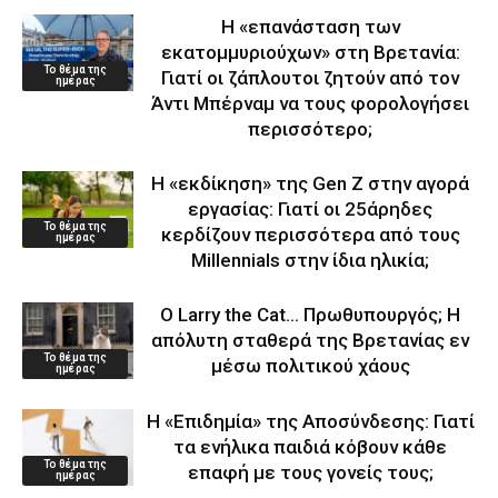
Η «επανάσταση των
εκατομμυριούχων» στη Βρετανία:
Το θέμα της
Γιατί οι ζάπλουτοι ζητούν από τον
ημέρας
Άντι Μπέρναμ να τους φορολογήσει
περισσότερο;
Η «εκδίκηση» της Gen Z στην αγορά
εργασίας: Γιατί οι 25άρηδες
Το θέμα της
κερδίζουν περισσότερα από τους
ημέρας
Millennials στην ίδια ηλικία;
Ο Larry the Cat… Πρωθυπουργός; Η
απόλυτη σταθερά της Βρετανίας εν
Το θέμα της
μέσω πολιτικού χάους
ημέρας
Η «Επιδημία» της Αποσύνδεσης: Γιατί
τα ενήλικα παιδιά κόβουν κάθε
Το θέμα της
επαφή με τους γονείς τους;
ημέρας