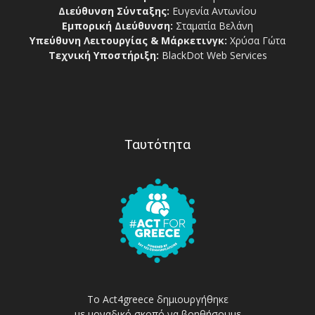
Διεύθυνση Σύνταξης:
Ευγενία Αντωνίου
Εμπορική Διεύθυνση:
Σταματία Βελάνη
Υπεύθυνη Λειτουργίας & Μάρκετινγκ:
Χρύσα Γώτα
Τεχνική Υποστήριξη:
BlackDot Web Services
Ταυτότητα
Το Act4greece δημιουργήθηκε
με μοναδικό σκοπό να βοηθήσουμε