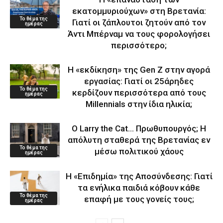
εκατομμυριούχων» στη Βρετανία:
Το θέμα της
Γιατί οι ζάπλουτοι ζητούν από τον
ημέρας
Άντι Μπέρναμ να τους φορολογήσει
περισσότερο;
Η «εκδίκηση» της Gen Z στην αγορά
εργασίας: Γιατί οι 25άρηδες
Το θέμα της
κερδίζουν περισσότερα από τους
ημέρας
Millennials στην ίδια ηλικία;
Ο Larry the Cat… Πρωθυπουργός; Η
απόλυτη σταθερά της Βρετανίας εν
Το θέμα της
μέσω πολιτικού χάους
ημέρας
Η «Επιδημία» της Αποσύνδεσης: Γιατί
τα ενήλικα παιδιά κόβουν κάθε
Το θέμα της
επαφή με τους γονείς τους;
ημέρας