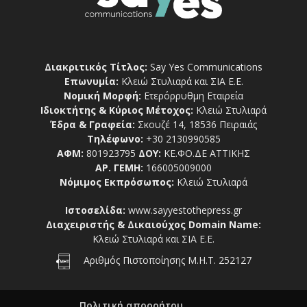
Διακριτικός Τίτλος:
Say Yes Communications
Επωνυμία:
Κλειώ Στυλιαρά και ΣΙΑ Ε.Ε.
Νομική Μορφή:
Ετερόρρυθμη Εταιρεία
Ιδιοκτήτης & Κύριος Μέτοχος:
Κλειώ Στυλιαρά
Έδρα & Γραφεία:
Σκουζέ 14, 18536 Πειραιάς
Τηλέφωνο:
+30 2130990585
ΑΦΜ:
801923795
ΔΟΥ:
ΚΕ.ΦΟ.ΔΕ ΑΤΤΙΚΗΣ
ΑΡ. ΓΕΜΗ:
166005009000
Νόμιμος Εκπρόσωπος:
Κλειώ Στυλιαρά
Ιστοσελίδα:
www.sayyestothepress.gr
Διαχειριστής & Δικαιούχος Domain Name:
Κλειώ Στυλιαρά και ΣΙΑ Ε.Ε.
Αριθμός Πιστοποίησης Μ.Η.Τ. 252127
Πολιτική απορρήτου