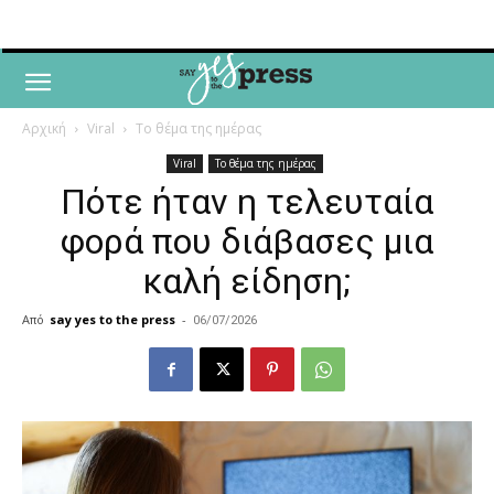
Αρχική
Viral
Το θέμα της ημέρας
Viral
Το θέμα της ημέρας
Πότε ήταν η τελευταία
φορά που διάβασες μια
καλή είδηση;
Από
say yes to the press
-
06/07/2026