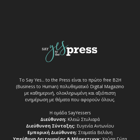
Το Say Yes... to the Press είναι το πρώτο free Β2Η
(Business to Human) πολυθεματικό Digital Magazino
με καθημερινή, ολοκληρωμένη και αξιόπιστη
ενημέρωση με θέματα που αφορούν όλους.
Η ομάδα SayYessers
Διεύθυνση:
Κλειώ Στυλιαρά
Διεύθυνση Σύνταξης:
Ευγενία Αντωνίου
Εμπορική Διεύθυνση:
Σταματία Βελάνη
Υπεύθυνη Λειτουργίας & Μάρκετινγκ:
Χρύσα Γώτα