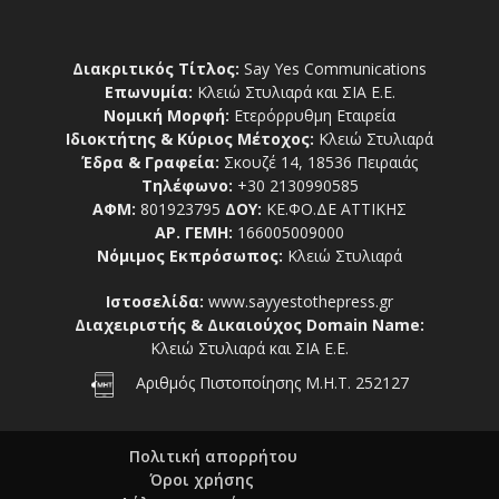
Διακριτικός Τίτλος:
Say Yes Communications
Επωνυμία:
Κλειώ Στυλιαρά και ΣΙΑ Ε.Ε.
Νομική Μορφή:
Ετερόρρυθμη Εταιρεία
Ιδιοκτήτης & Κύριος Μέτοχος:
Κλειώ Στυλιαρά
Έδρα & Γραφεία:
Σκουζέ 14, 18536 Πειραιάς
Τηλέφωνο:
+30 2130990585
ΑΦΜ:
801923795
ΔΟΥ:
ΚΕ.ΦΟ.ΔΕ ΑΤΤΙΚΗΣ
ΑΡ. ΓΕΜΗ:
166005009000
Νόμιμος Εκπρόσωπος:
Κλειώ Στυλιαρά
Ιστοσελίδα:
www.sayyestothepress.gr
Διαχειριστής & Δικαιούχος Domain Name:
Κλειώ Στυλιαρά και ΣΙΑ Ε.Ε.
Αριθμός Πιστοποίησης Μ.Η.Τ. 252127
Πολιτική απορρήτου
Όροι χρήσης