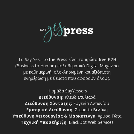
Το Say Yes... to the Press είναι το πρώτο free Β2Η
(Business to Human) πολυθεματικό Digital Magazino
με καθημερινή, ολοκληρωμένη και αξιόπιστη
ενημέρωση με θέματα που αφορούν όλους.
Η ομάδα SayYessers
Διεύθυνση:
Κλειώ Στυλιαρά
Διεύθυνση Σύνταξης:
Ευγενία Αντωνίου
Εμπορική Διεύθυνση:
Σταματία Βελάνη
Υπεύθυνη Λειτουργίας & Μάρκετινγκ:
Χρύσα Γώτα
Τεχνική Υποστήριξη:
BlackDot Web Services