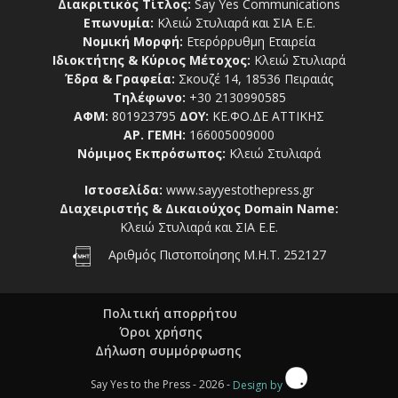
Διακριτικός Τίτλος:
Say Yes Communications
Επωνυμία:
Κλειώ Στυλιαρά και ΣΙΑ Ε.Ε.
Νομική Μορφή:
Ετερόρρυθμη Εταιρεία
Ιδιοκτήτης & Κύριος Μέτοχος:
Κλειώ Στυλιαρά
Έδρα & Γραφεία:
Σκουζέ 14, 18536 Πειραιάς
Τηλέφωνο:
+30 2130990585
ΑΦΜ:
801923795
ΔΟΥ:
ΚΕ.ΦΟ.ΔΕ ΑΤΤΙΚΗΣ
ΑΡ. ΓΕΜΗ:
166005009000
Νόμιμος Εκπρόσωπος:
Κλειώ Στυλιαρά
Ιστοσελίδα:
www.sayyestothepress.gr
Διαχειριστής & Δικαιούχος Domain Name:
Κλειώ Στυλιαρά και ΣΙΑ Ε.Ε.
Αριθμός Πιστοποίησης Μ.Η.Τ. 252127
Πολιτική απορρήτου
Όροι χρήσης
Δήλωση συμμόρφωσης
Say Yes to the Press - 2026 -
Design by