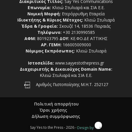
Διακριτικός Τίτλος:
Say Yes Communications
Επωνυμία:
Κλειώ Στυλιαρά και ΣΙΑ Ε.Ε.
Νομική Μορφή:
Ετερόρρυθμη Εταιρεία
Ιδιοκτήτης & Κύριος Μέτοχος:
Κλειώ Στυλιαρά
Έδρα & Γραφεία:
Σκουζέ 14, 18536 Πειραιάς
Τηλέφωνο:
+30 2130990585
ΑΦΜ:
801923795
ΔΟΥ:
ΚΕ.ΦΟ.ΔΕ ΑΤΤΙΚΗΣ
ΑΡ. ΓΕΜΗ:
166005009000
Νόμιμος Εκπρόσωπος:
Κλειώ Στυλιαρά
Ιστοσελίδα:
www.sayyestothepress.gr
Διαχειριστής & Δικαιούχος Domain Name:
Κλειώ Στυλιαρά και ΣΙΑ Ε.Ε.
Αριθμός Πιστοποίησης Μ.Η.Τ. 252127
Πολιτική απορρήτου
Όροι χρήσης
Δήλωση συμμόρφωσης
Say Yes to the Press - 2026 -
Design by