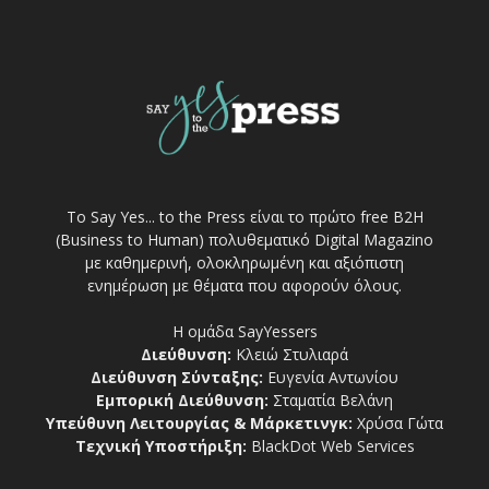
Το Say Yes... to the Press είναι το πρώτο free Β2Η
(Business to Human) πολυθεματικό Digital Magazino
με καθημερινή, ολοκληρωμένη και αξιόπιστη
ενημέρωση με θέματα που αφορούν όλους.
Η ομάδα SayYessers
Διεύθυνση:
Κλειώ Στυλιαρά
Διεύθυνση Σύνταξης:
Ευγενία Αντωνίου
Εμπορική Διεύθυνση:
Σταματία Βελάνη
Υπεύθυνη Λειτουργίας & Μάρκετινγκ:
Χρύσα Γώτα
Τεχνική Υποστήριξη:
BlackDot Web Services