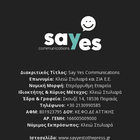
Διακριτικός Τίτλος:
Say Yes Communications
Επωνυμία:
Κλειώ Στυλιαρά και ΣΙΑ Ε.Ε.
Νομική Μορφή:
Ετερόρρυθμη Εταιρεία
Ιδιοκτήτης & Κύριος Μέτοχος:
Κλειώ Στυλιαρά
Έδρα & Γραφεία:
Σκουζέ 14, 18536 Πειραιάς
Τηλέφωνο:
+30 2130990585
ΑΦΜ:
801923795
ΔΟΥ:
ΚΕ.ΦΟ.ΔΕ ΑΤΤΙΚΗΣ
ΑΡ. ΓΕΜΗ:
166005009000
Νόμιμος Εκπρόσωπος:
Κλειώ Στυλιαρά
Ιστοσελίδα:
www.sayyestothepress.gr