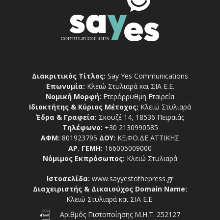
Διακριτικός Τίτλος:
Say Yes Communications
Επωνυμία:
Κλειώ Στυλιαρά και ΣΙΑ Ε.Ε.
Νομική Μορφή:
Ετερόρρυθμη Εταιρεία
Ιδιοκτήτης & Κύριος Μέτοχος:
Κλειώ Στυλιαρά
Έδρα & Γραφεία:
Σκουζέ 14, 18536 Πειραιάς
Τηλέφωνο:
+30 2130990585
ΑΦΜ:
801923795
ΔΟΥ:
ΚΕ.ΦΟ.ΔΕ ΑΤΤΙΚΗΣ
ΑΡ. ΓΕΜΗ:
166005009000
Νόμιμος Εκπρόσωπος:
Κλειώ Στυλιαρά
Ιστοσελίδα:
www.sayyestothepress.gr
Διαχειριστής & Δικαιούχος Domain Name:
Κλειώ Στυλιαρά και ΣΙΑ Ε.Ε.
Αριθμός Πιστοποίησης Μ.Η.Τ. 252127