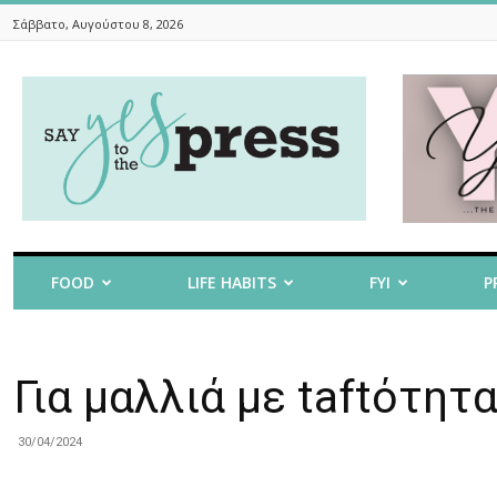
Σάββατο, Αυγούστου 8, 2026
Say
Yes
To
The
Press
FOOD
LIFE HABITS
FYI
P
Για μαλλιά με taftότητ
30/04/2024