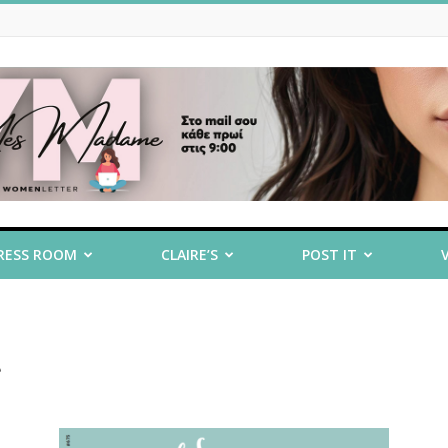
RESS ROOM
CLAIRE’S
POST IT
α