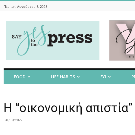
Πέμπτη, Αυγούστου 6, 2026
Say
Yes
To
The
Press
FOOD
LIFE HABITS
FYI
P
H “οικονομική απιστία”
31/10/2022