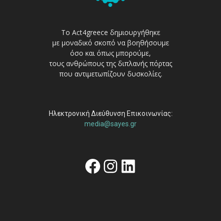
Το Act4greece δημιουργήθηκε
με μοναδικό σκοπό να βοηθήσουμε
όσο και όπως μπορούμε,
τους ανθρώπους της διπλανής πόρτας
που αντιμετωπίζουν δυσκολίες.
Ηλεκτρονική Διεύθυνση Επικοινωνίας:
media@sayes.gr
Facebook
Instagram
Linkedin