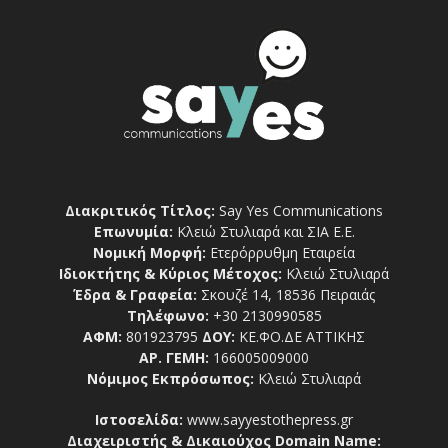
Διακριτικός Τίτλος:
Say Yes Communications
Επωνυμία:
Κλειώ Στυλιαρά και ΣΙΑ Ε.Ε.
Νομική Μορφή:
Ετερόρρυθμη Εταιρεία
Ιδιοκτήτης & Κύριος Μέτοχος:
Κλειώ Στυλιαρά
Έδρα & Γραφεία:
Σκουζέ 14, 18536 Πειραιάς
Τηλέφωνο:
+30 2130990585
ΑΦΜ:
801923795
ΔΟΥ:
ΚΕ.ΦΟ.ΔΕ ΑΤΤΙΚΗΣ
ΑΡ. ΓΕΜΗ:
166005009000
Νόμιμος Εκπρόσωπος:
Κλειώ Στυλιαρά
Ιστοσελίδα:
www.sayyestothepress.gr
Διαχειριστής & Δικαιούχος Domain Name: