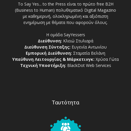
Το Say Yes... to the Press είναι το πρώτο free Β2Η
(Business to Human) πολυθεματικό Digital Magazino
με καθημερινή, ολοκληρωμένη και αξιόπιστη
ενημέρωση με θέματα που αφορούν όλους.
Η ομάδα SayYessers
Διεύθυνση:
Κλειώ Στυλιαρά
Διεύθυνση Σύνταξης:
Ευγενία Αντωνίου
Εμπορική Διεύθυνση:
Σταματία Βελάνη
Υπεύθυνη Λειτουργίας & Μάρκετινγκ:
Χρύσα Γώτα
Τεχνική Υποστήριξη:
BlackDot Web Services
Ταυτότητα