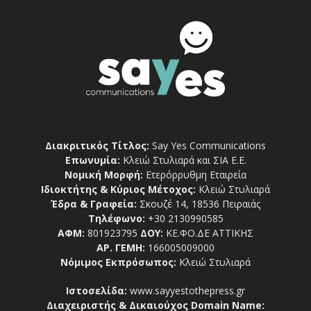
Διακριτικός Τίτλος:
Say Yes Communications
Επωνυμία:
Κλειώ Στυλιαρά και ΣΙΑ Ε.Ε.
Νομική Μορφή:
Ετερόρρυθμη Εταιρεία
Ιδιοκτήτης & Κύριος Μέτοχος:
Κλειώ Στυλιαρά
Έδρα & Γραφεία:
Σκουζέ 14, 18536 Πειραιάς
Τηλέφωνο:
+30 2130990585
ΑΦΜ:
801923795
ΔΟΥ:
ΚΕ.ΦΟ.ΔΕ ΑΤΤΙΚΗΣ
ΑΡ. ΓΕΜΗ:
166005009000
Νόμιμος Εκπρόσωπος:
Κλειώ Στυλιαρά
Ιστοσελίδα:
www.sayyestothepress.gr
Διαχειριστής & Δικαιούχος Domain Name: