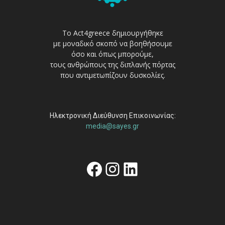
Το Act4greece δημιουργήθηκε
με μοναδικό σκοπό να βοηθήσουμε
όσο και όπως μπορούμε,
τους ανθρώπους της διπλανής πόρτας
που αντιμετωπίζουν δυσκολίες.
Ηλεκτρονική Διεύθυνση Επικοινωνίας:
media@sayes.gr
Facebook
Instagram
Linkedin