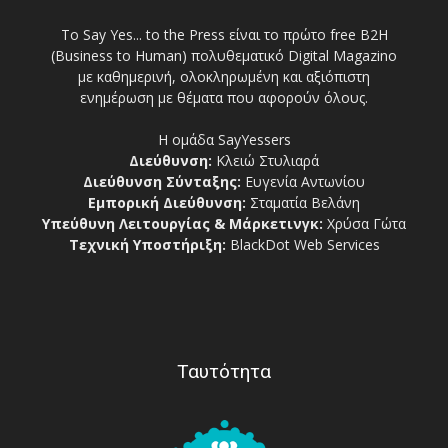
Το Say Yes... to the Press είναι το πρώτο free Β2Η
(Business to Human) πολυθεματικό Digital Magazino
με καθημερινή, ολοκληρωμένη και αξιόπιστη
ενημέρωση με θέματα που αφορούν όλους.
Η ομάδα SayYessers
Διεύθυνση:
Κλειώ Στυλιαρά
Διεύθυνση Σύνταξης:
Ευγενία Αντωνίου
Εμπορική Διεύθυνση:
Σταματία Βελάνη
Υπεύθυνη Λειτουργίας & Μάρκετινγκ:
Χρύσα Γώτα
Τεχνική Υποστήριξη:
BlackDot Web Services
Ταυτότητα